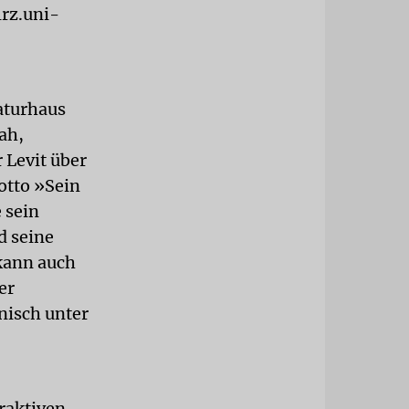
lrz.uni-
raturhaus
ah,
 Levit über
otto »Sein
 sein
d seine
 kann auch
er
nisch unter
eraktiven