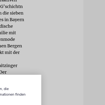
 G’schichtn
h die sieben
es in Bayern
üdische
ilie mit
tenmode
chen Bergen
kt mit der
aitzinger
 Der
Für beide
 66 40
n, die
mationen finden