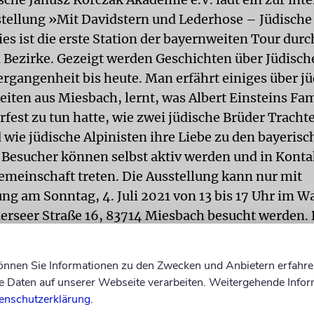
ellung »Mit Davidstern und Lederhose – Jüdische
es ist die erste Station der bayernweiten Tour durc
 Bezirke. Gezeigt werden Geschichten über Jüdisch
ergangenheit bis heute. Man erfährt einiges über j
eiten aus Miesbach, lernt, was Albert Einsteins Fam
fest zu tun hatte, wie zwei jüdische Brüder Trach
 wie jüdische Alpinisten ihre Liebe zu den bayeris
 Besucher können selbst aktiv werden und in Konta
emeinschaft treten. Die Ausstellung kann nur mit
g am Sonntag, 4. Juli 2021 von 13 bis 17 Uhr im W
lierseer Straße 16, 83714 Miesbach besucht werden.
Juli, ist dem Besuch von Schulklassen vorbehalten. 
ne Anmeldung unter der Telefonnummer 089/37 94
können Sie Informationen zu den Zwecken und Anbietern erfahre
h.
ikg
Daten auf unserer Webseite verarbeiten. Weitergehende Infor
enschutzerklärung
.