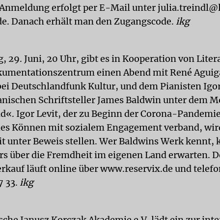
 Anmeldung erfolgt per E-Mail unter julia.treindl@
e. Danach erhält man den Zugangscode.
ikg
 29. Juni, 20 Uhr, gibt es in Kooperation von Lite
umentationszentrum einen Abend mit René Aguig
ei Deutschlandfunk Kultur, und dem Pianisten Igor
nischen Schriftsteller James Baldwin unter dem M
d«. Igor Levit, der zu Beginn der Corona-Pandemie
es Können mit sozialem Engagement verband, wir
eit unter Beweis stellen. Wer Baldwins Werk kennt,
rs über die Fremdheit im eigenen Land erwarten. D
rkauf läuft online über www.reservix.de und telefo
7 33.
ikg
sche Janusz Korczak Akademie e.V. lädt ein zur int