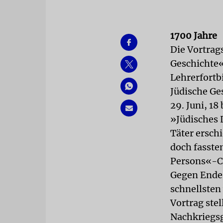
1700 Jahre
Die Vortrag
Geschichte«
Lehrerfortb
Jüdische Ge
29. Juni, 18
»Jüdisches 
Täter ersch
doch fasste
Persons«-Ca
Gegen Ende 
schnellsten
Vortrag ste
Nachkriegsg