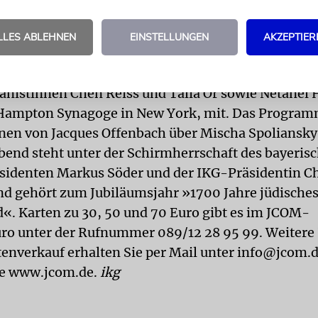
orverkauf für »Jüdisches Leben – ein Festkonzert«
m Montag, 19. Juli, 20 Uhr, konzertiert das Jewis
LLES ABLEHNEN
EINSTELLUNGEN
AKZEPTIER
unich unter Leitung von Daniel Grossmann in der
e am Gasteig, Rosenheimer Straße 5. Als Solisten 
anistinnen Chen Reiss und Talia Or sowie Netanel 
 Hampton Synagoge in New York, mit. Das Program
en von Jacques Offenbach über Mischa Spoliansky 
Abend steht unter der Schirmherrschaft des bayeris
sidenten Markus Söder und der IKG-Präsidentin Ch
d gehört zum Jubiläumsjahr »1700 Jahre jüdisches
«. Karten zu 30, 50 und 70 Euro gibt es im JCOM-
ro unter der Rufnummer 089/12 28 95 99. Weitere 
enverkauf erhalten Sie per Mail unter info@jcom.d
te www.jcom.de.
ikg