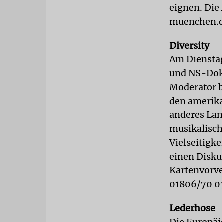
eignen. Die
muenchen.d
Diversity
Am Dienstag,
und NS-Dok
Moderator b
den amerika
anderes Lan
musikalisch
Vielseitigk
einen Disku
Kartenvorve
01806/70 0
Lederhose
Die Europäi