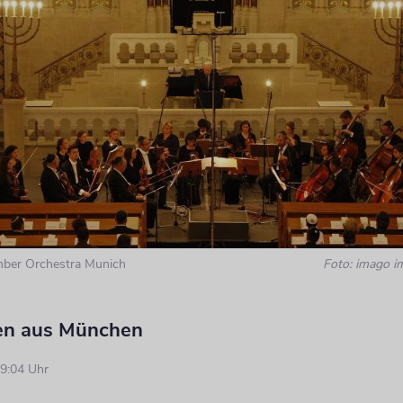
ber Orchestra Munich
Foto: imago i
en aus München
9:04 Uhr