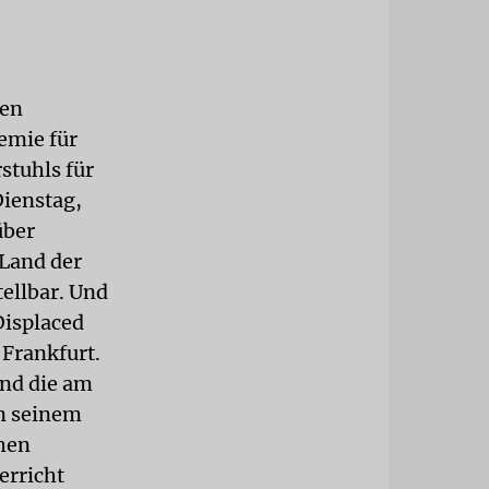
hen
emie für
stuhls für
ienstag,
über
Land der
tellbar. Und
Displaced
Frankfurt.
and die am
In seinem
chen
erricht