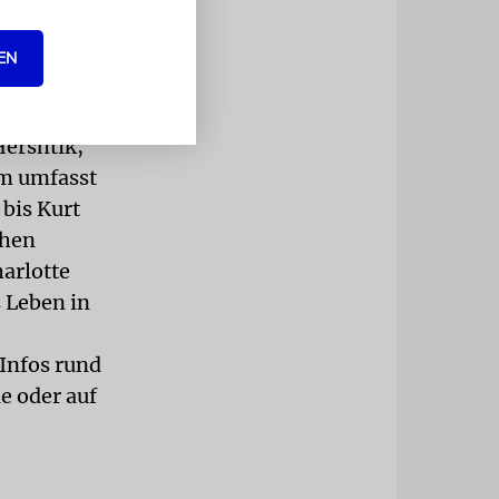
 hat
h Chamber
EN
wirken die
Hershtik,
m umfasst
bis Kurt
chen
arlotte
 Leben in
Infos rund
e oder auf