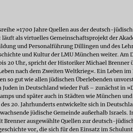
sreihe »1700 Jahre Quellen aus der deutsch-jüdisc
 läuft als virtuelles Gemeinschaftsprojekt der Akad
ildung und Personalführung Dillingen und des Lehr
schichte und Kultur der LMU München weiter. Am D
 bis 20 Uhr, spricht der Historiker Michael Brenner 
Leben nach dem Zweiten Weltkrieg«. Ein Leben im 
ien so gut wie allen jüdischen Überlebenden unvors
n Juden in Deutschland wieder Fuß – zunächst in »
mps und später auch in Städten wie München und 
des 20. Jahrhunderts entwickelte sich in Deutschl
 wachsende jüdische Gemeinde außerhalb Israels. 
llt Brenner ausgewählte Quellen zur deutsch-jüdis
eschichte vor, die sich für den Einsatz im Schulunt