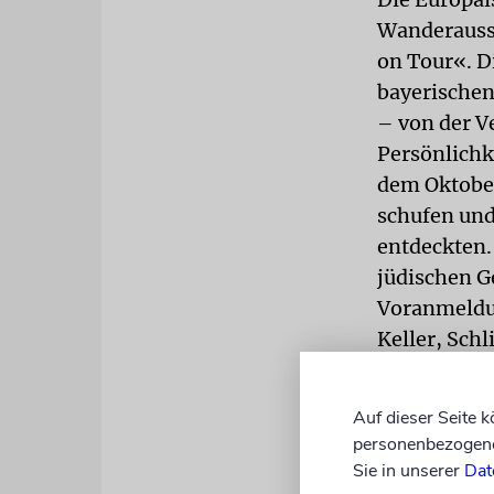
Wanderausst
on Tour«. Di
bayerischen
– von der V
Persönlichk
dem Oktober
schufen und
entdeckten.
jüdischen G
Voranmeldun
Keller, Sch
Montag, 5. 
Tage ist ei
Auf dieser Seite 
erforderlic
personenbezogene 
Sie in unserer
Dat
Konzert