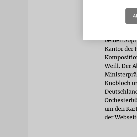
Der Kartenv
begonnen. A
A
Orchestra M
Philharmoni
beiden Sopr
Kantor der
Komposition
Weill. Der 
Ministerprä
Knobloch un
Deutschland
Orchesterbü
um den Kart
der Websei