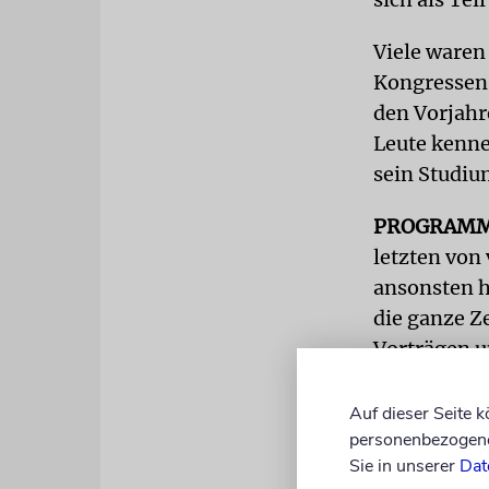
Viele waren
Kongressen 
den Vorjahr
Leute kenne
sein Studiu
PROGRAM
letzten von 
ansonsten h
die ganze Z
Vorträgen u
aufgeladen«
Auf dieser Seite 
Wie üblich 
personenbezogene 
jüdischen W
Sie in unserer
Dat