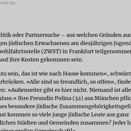
4:46 Uhr
olitik oder Partnersuche – aus welchen Gründen a
gen jüdischen Erwachsenen am diesjährigen Jugen
wohlfahrtsstelle (ZWST) in Frankfurt teilgenomme
n auf ihre Kosten gekommen sein.
 zu sein, das ist wie nach Hause kommen«, schwärm
rbrücken. »Alle sind so freundlich, so offen«, finde
n: »Außenseiter gibt es hier nicht. Niemand ist alle
luss.« Ihre Freundin Polina (32) aus München pflich
eses besondere jüdische Zusammengehörigkeitsgef
nst kommen so viele junge jüdische Leute aus ganz
lichen Städten und Gemeinden zusammen? Jeder hi
il einer großen Gemeinschaft!«