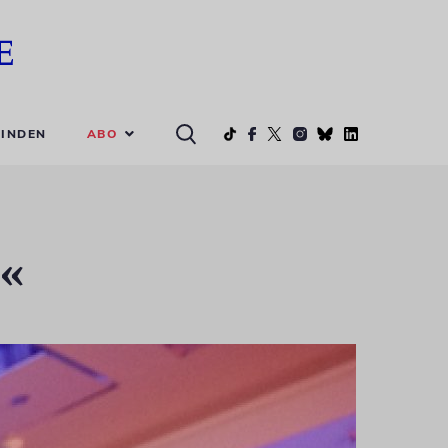
ABO
INDEN
l«