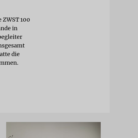
ie ZWST 100
ände in
egleiter
insgesamt
atte die
nommen.