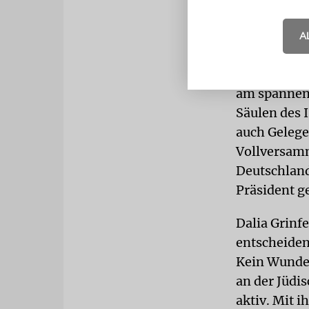
israelische
Israels, Ron
A
ANTISEMI
den Worksho
am spannend
Säulen des 
auch Gelegen
Vollversamm
Deutschland
Präsident g
Dalia Grinf
entscheiden
Kein Wunder
an der Jüdis
aktiv. Mit 