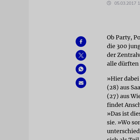
05.03.2017 1
Ob Party, P
die 300 jun
der Zentral
alle dürfte
»Hier dabei
(28) aus Saa
(27) aus Wie
findet Ansch
»Das ist di
sie. »Wo so
unterschied
sich als Te