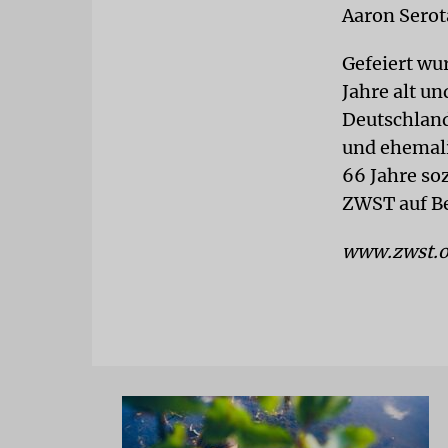
Aaron Serot
Gefeiert wu
Jahre alt u
Deutschland
und ehemali
66 Jahre so
ZWST auf Be
www.zwst.o