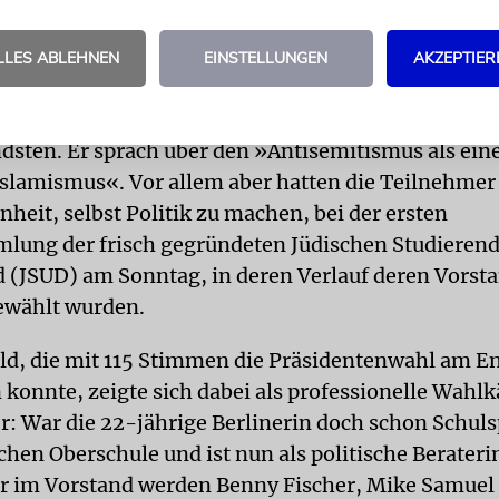
 Außenminister Mosche Yaalon und der frühere UN-
 Proser.
LLES ABLEHNEN
EINSTELLUNGEN
AKZEPTIER
TISMUS
Die angehende Kulturanthropologin Irene f
p des Politikwissenschaftlers und Islamkenners 
sten. Er sprach über den »Antisemitismus als eine
Islamismus«. Vor allem aber hatten die Teilnehmer
heit, selbst Politik zu machen, bei der ersten
lung der frisch gegründeten Jüdischen Studieren
 (JSUD) am Sonntag, in deren Verlauf deren Vorst
ewählt wurden.
eld, die mit 115 Stimmen die Präsidentenwahl am En
 konnte, zeigte sich dabei als professionelle Wahl
: War die 22-jährige Berlinerin doch schon Schul
chen Oberschule und ist nun als politische Berateri
ihr im Vorstand werden Benny Fischer, Mike Samuel