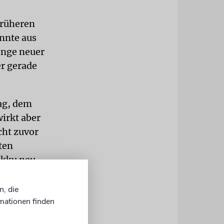
früheren
annte aus
enge neuer
er gerade
ag, dem
wirkt aber
cht zuvor
ten
Akku neu
nach Hause.«
n, die
ten der
mationen finden
 ehemalige