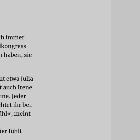
uch immer
dkongress
n haben, sie
t etwa Julia
t auch Irene
ine. Jeder
tet ihr bei:
ühl«, meint
er fühlt