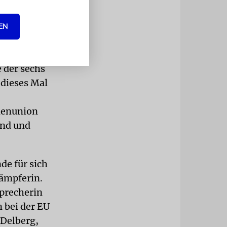
Botschafter
EN
and jedoch
Bassam Tibi
 der sechs
 dieses Mal
denunion
and und
de für sich
kämpferin.
sprecherin
n bei der EU
 Delberg,