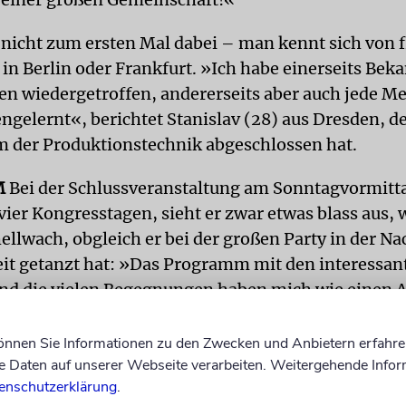
 nicht zum ersten Mal dabei – man kennt sich von 
in Berlin oder Frankfurt. »Ich habe einerseits Bek
en wiedergetroffen, andererseits aber auch jede M
ngelernt«, berichtet Stanislav (28) aus Dresden, d
m der Produktionstechnik abgeschlossen hat.
M
Bei der Schlussveranstaltung am Sonntagvormitt
vier Kongresstagen, sieht er zwar etwas blass aus, 
ellwach, obgleich er bei der großen Party in der Na
eit getanzt hat: »Das Programm mit den interessan
nd die vielen Begegnungen haben mich wie einen 
, sagt er. »Diese Energie nehme ich von hier mit 
können Sie Informationen zu den Zwecken und Anbietern erfahre
waren auch in diesem Jahr bedeutende Repräsentan
Daten auf unserer Webseite verarbeiten. Weitergehende Infor
elt als Redner beim Jugendkongress, darunter der
enschutzerklärung
.