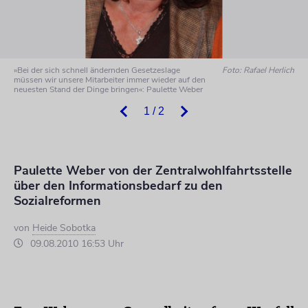
»Bei der sich schnell ändernden Gesetzeslage
Foto: Rafael Herlich
müssen wir unsere Mitarbeiter immer wieder auf den
neuesten Stand der Dinge bringen«: Paulette Weber
1 / 2
Paulette Weber von der Zentralwohlfahrtsstelle
über den Informationsbedarf zu den
Sozialreformen
von
Heide Sobotka
09.08.2010 16:53 Uhr