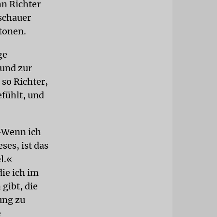
n Richter
uschauer
tonen.
ge
 und zur
 so Richter,
fühlt, und
 »Wenn ich
ses, ist das
l.«
ie ich im
gibt, die
ung zu
e