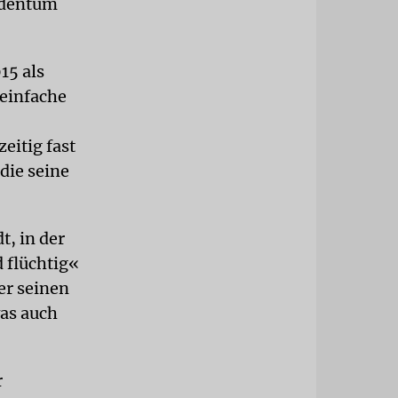
Judentum
15 als
einfache
eitig fast
 die seine
t, in der
d flüchtig«
er seinen
was auch
r