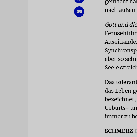
gemacht hab
nach außen 
Gott und di
Fernsehfilm
Auseinander
Synchronspr
ebenso sehr 
Seele streic
Das tolerant
das Leben ge
bezeichnet,
Geburts- un
immer zu be
SCHMERZ