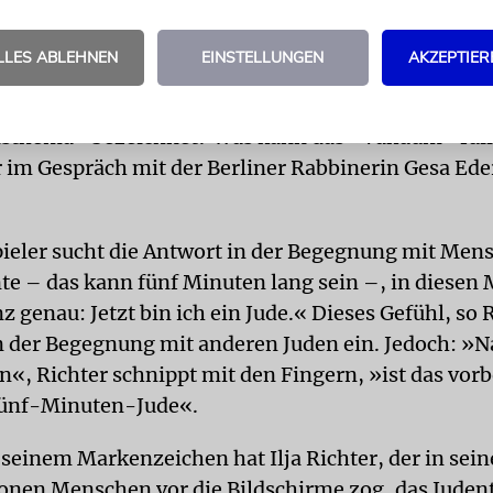
cht alles sein.«
LLES ABLEHNEN
EINSTELLUNGEN
AKZEPTIER
t sie sich finden, die positive jüdische Identität e
ht erzogen worden« ist, der das Judentum aber denn
nsthema« bezeichnet? Was kann das »Vakuum« füll
 im Gespräch mit der Berliner Rabbinerin Gesa Ede
ieler sucht die Antwort in der Begegnung mit Men
e – das kann fünf Minuten lang sein –, in diese
z genau: Jetzt bin ich ein Jude.« Dieses Gefühl, so 
 in der Begegnung mit anderen Juden ein. Jedoch: »
«, Richter schnippt mit den Fingern, »ist das vorbe
Fünf-Minuten-Jude«.
seinem Markenzeichen hat Ilja Richter, der in sei
ionen Menschen vor die Bildschirme zog, das Juden