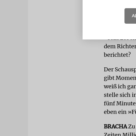
kann doch ni
A
Doch wo läss
der »so nic
»sein Lebe
dem Richter
berichtet?
Der Schausp
gibt Moment
weiß ich gan
stelle sich
fünf Minuten
eben ein »
BRACHA
Zu 
Zeiten Mill