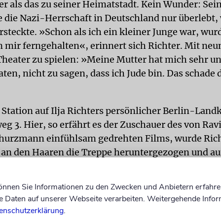
er als das zu seiner Heimatstadt. Kein Wunder: Sei
 die Nazi-Herrschaft in Deutschland nur überlebt, w
steckte. »Schon als ich ein kleiner Junge war, wurd
n mir ferngehalten«, erinnert sich Richter. Mit neu
Theater zu spielen: »Meine Mutter hat mich sehr un
ten, nicht zu sagen, dass ich Jude bin. Das schade 
Station auf Ilja Richters persönlicher Berlin-Landk
g 3. Hier, so erfährt es der Zuschauer des von Rav
hurzmann einfühlsam gedrehten Films, wurde Ric
an den Haaren die Treppe heruntergezogen und au
eworfen, um wenig später in Auschwitz ermordet 
können Sie Informationen zu den Zwecken und Anbietern erfahre
 trägt Ilja Richter nach eigenem Bekunden in sich
Daten auf unserer Webseite verarbeiten. Weitergehende Infor
ht in der Familiengeschichte verweilen: »Die Suche 
enschutzerklärung
.
dentität auf der Basis von Schmerz und Nachempfin