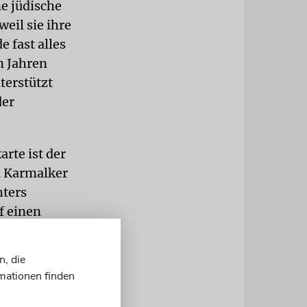
ne jüdische
eil sie ihre
e fast alles
n Jahren
terstützt
der
arte ist der
i Karmalker
hters
f einen
zu werden.
n, die
, und doch
mationen finden
nach
den, das