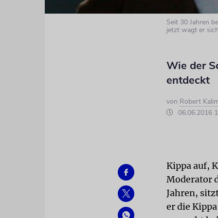
Seit 30 Jahren b
jetzt wagt er si
Wie der Sc
entdeckt
von
Robert Kalim
06.06.2016 1
Kippa auf, K
Moderator 
Jahren, sitz
er die Kippa