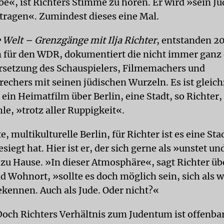
e«, ist Richters Stimme zu hören. Er wird »sein 
tragen«. Zumindest dieses eine Mal.
e Welt – Grenzgänge mit Ilja Richter
, entstanden 20
 für den WDR, dokumentiert die nicht immer ganz 
setzung des Schauspielers, Filmemachers und
echers mit seinen jüdischen Wurzeln. Es ist gleichz
ein Heimatfilm über Berlin, eine Stadt, so Richter,
hle, »trotz aller Ruppigkeit«.
e, multikulturelle Berlin, für Richter ist es eine Stad
siegt hat. Hier ist er, der sich gerne als »unstet un
 zu Hause. »In dieser Atmosphäre«, sagt Richter üb
d Wohnort, »sollte es doch möglich sein, sich als 
kennen. Auch als Jude. Oder nicht?«
Doch Richters Verhältnis zum Judentum ist offenba