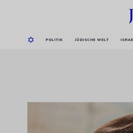
POLITIK
JÜDISCHE WELT
ISRA