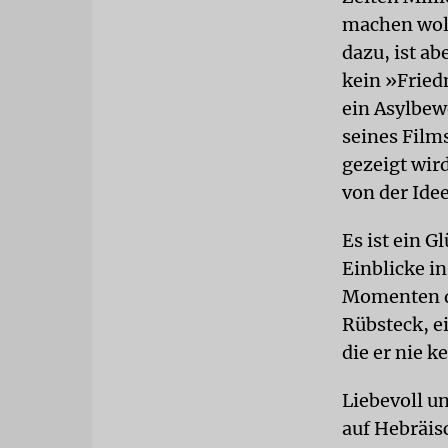
machen woll
dazu, ist a
kein »Fried
ein Asylbew
seines Film
gezeigt wird
von der Ide
Es ist ein G
Einblicke i
Momenten de
Rübsteck, ei
die er nie k
Liebevoll u
auf Hebräis