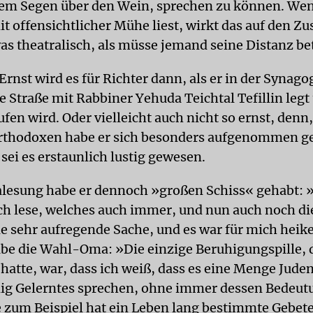
em Segen über den Wein, sprechen zu können. Wen
t offensichtlicher Mühe liest, wirkt das auf den Z
as theatralisch, als müsse jemand seine Distanz be
Ernst wird es für Richter dann, als er in der Synago
 Straße mit Rabbiner Yehuda Teichtal Tefillin legt
fen wird. Oder vielleicht auch nicht so ernst, denn,
rthodoxen habe er sich besonders aufgenommen ge
 sei es erstaunlich lustig gewesen.
alesung habe er dennoch »großen Schiss« gehabt:
uch lese, welches auch immer, und nun auch noch die
ne sehr aufregende Sache, und es war für mich heike
be die Wahl-Oma: »Die einzige Beruhigungspille, d
atte, war, dass ich weiß, dass es eine Menge Juden 
ig Gelerntes sprechen, ohne immer dessen Bedeut
e zum Beispiel hat ein Leben lang bestimmte Gebet