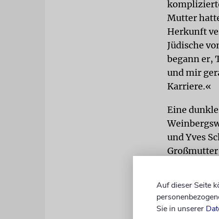
kompliziert
Mutter hatte
Herkunft ver
Jüdische vo
begann er, 
und mir gera
Karriere.«
Eine dunkle 
Weinbergswe
und Yves Sc
Großmutter 
Lastwagen g
Auf dieser Seite 
Den Schmerz
personenbezogene 
will er nic
Sie in unserer
Dat
jüdischer I