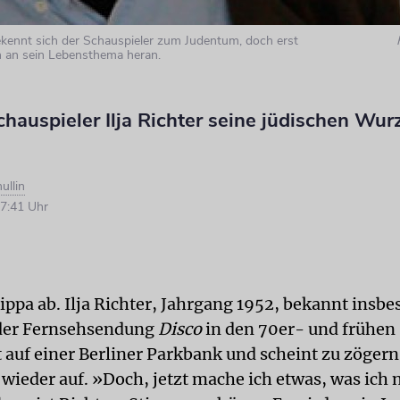
ekennt sich der Schauspieler zum Judentum, doch erst
ch an sein Lebensthema heran.
hauspieler Ilja Richter seine jüdischen Wur
ullin
7:41 Uhr
ippa ab. Ilja Richter, Jahrgang 1952, bekannt insbe
der Fernsehsendung
Disco
in den 70er- und frühen
t auf einer Berliner Parkbank und scheint zu zögern
 wieder auf. »Doch, jetzt mache ich etwas, was ich 