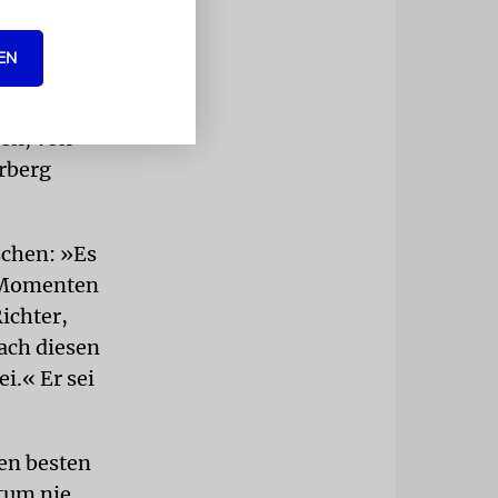
EN
ines Mannes,
och als
en, von
rberg
schen: »Es
n Momenten
Richter,
Nach diesen
i.« Er sei
nen besten
tum nie