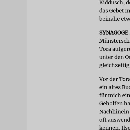
Kiddusch, d
das Gebet mi
beinahe etw
SYNAGOGE
Münstersche
Tora aufgeru
unter den O
gleichzeitig
Vor der Tor
ein altes B
für mich ei
Geholfen ha
Nachhinein h
oft auswend
kennen. Ils