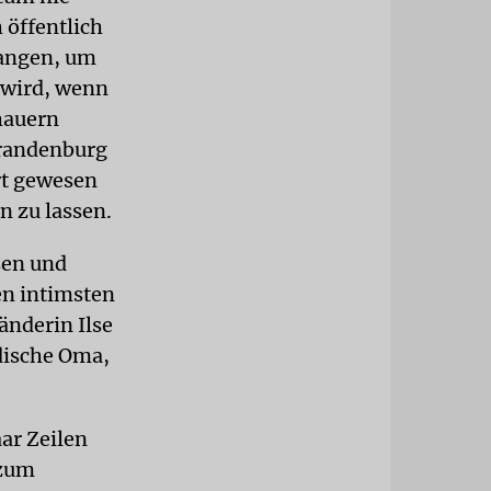
 öffentlich
gangen, um
 wird, wenn
hauern
Brandenburg
ert gewesen
n zu lassen.
ssen und
en intimsten
nderin Ilse
üdische Oma,
ar Zeilen
 zum