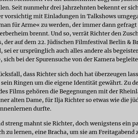
en. Seit nunmehr drei Jahrzehnten bekennt er sich
ber vorsichtig mit Einladungen in Talkshows umge
man für Arme« zu werden, der immer dann gefragt
erberheim brennt. Und so, verrät Richter den Zusc
s, der auf dem 22. Jüdischen Filmfestival Berlin & 
, sei er ursprünglich auch alles andere als begeist
e, sich bei der Spurensuche von der Kamera begleite
lücksfall, dass Richter sich doch hat überzeugen la
n sein Ringen um die eigene Identität gewährt. Zu d
s Films gehören die Begegnungen mit der Rheinlä
ner alten Dame, für Ilja Richter so etwas wie die j
ennenlernen durfte.
nd streng mahnt sie Richter, doch wenigstens ein pa
ch zu lernen, eine Bracha, um sie am Freitagabend