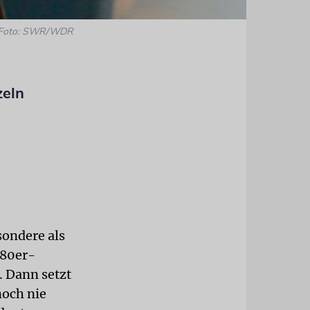
Foto: SWR/WDR
zeln
sondere als
 80er-
. Dann setzt
noch nie