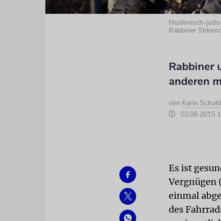
Muslimisch-jüdis
Rabbiner Shlom
Rabbiner u
anderen me
von
Karin Schul
02.06.2015 1
Es ist gesu
Vergnügen (
einmal abge
des Fahrrad