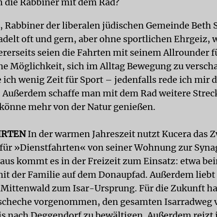
ch die Rabbiner mit dem Rad?
 Rabbiner der liberalen jüdischen Gemeinde Beth 
delt oft und gern, aber ohne sportlichen Ehrgeiz, w
rerseits seien die Fahrten mit seinem Allrounder f
 Möglichkeit, sich im Alltag Bewegung zu verscha
ich wenig Zeit für Sport – jedenfalls rede ich mir d
. Außerdem schaffe man mit dem Rad weitere Strec
könne mehr von der Natur genießen.
HRTEN
In der warmen Jahreszeit nutzt Kucera das 
für »Dienstfahrten« von seiner Wohnung zur Syna
aus kommt es in der Freizeit zum Einsatz: etwa be
it der Familie auf dem Donaupfad. Außerdem liebt 
 Mittenwald zum Isar-Ursprung. Für die Zukunft hat
Tscheche vorgenommen, den gesamten Isarradweg 
bis nach Deggendorf zu bewältigen. Außerdem reizt 