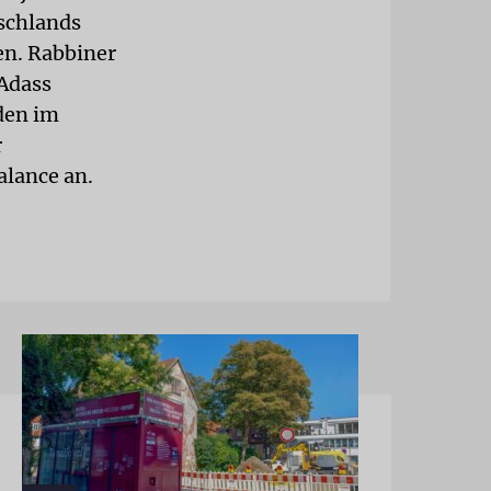
schlands
en. Rabbiner
Adass
den im
r
alance an.