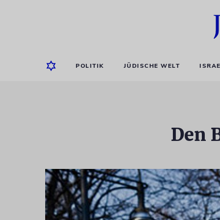
POLITIK
JÜDISCHE WELT
ISRA
Den B