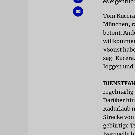
es eigentli
Tom Kucera,
München, ra
betont. Ande
willkommene
»Sonst habe 
sagt Kucera
Joggen und 
DIENSTFA
regelmäßig 
Darüber hin
Radurlaub m
Strecke von
gebürtige 
Isarquelle 