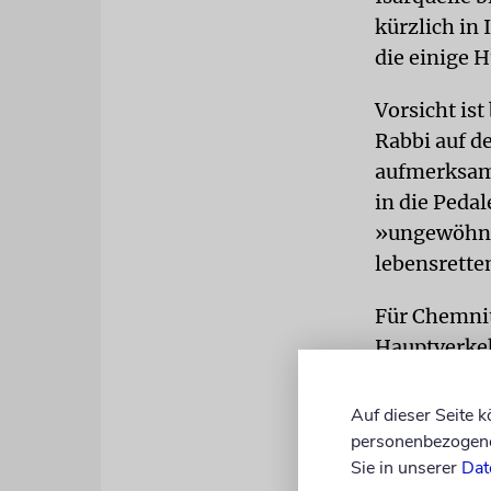
kürzlich in
die einige 
Vorsicht is
Rabbi auf d
aufmerksam 
in die Peda
»ungewöhnli
lebensrette
Für Chemnit
Hauptverkeh
und die Park
erledigt al
Auf dieser Seite 
Radfahren in
personenbezogene 
Sie in unserer
Dat
Fahrtwind b