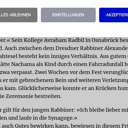
ach Hause.
LLES ABLEHNEN
EINSTELLUNGEN
AKZEPTIER
RGNÜGEN
Im Gegensatz zu seinen Kollegen Kucera
teigt Rabbiner Daniel Alter aus Berlin nur ganz sel
 und wenn, dann zum Privatvergnügen: »Ich bin kei
er.« Sein Kollege Avraham Radbil in Osnabrück bes
ad. Auch zwischen dem Dresdner Rabbiner Alexand
htesel besteht kein inniges Verhältnis. Aus gutem
tte Nachama als Kind durch einen Fahrradunfall 
zwa verpasst. Zwei Wochen vor dem Fest verunglüc
s er mit gebrochenem Bein und weiteren Verletzun
s kam. Glücklicherweise konnte er an Krücken hu
ie Zeremonie bestreiten.
 gilt für den jungen Rabbiner: »Ich bleibe lieber m
en und laufe in die Synagoge.«
 auch Gutes bewirken kann, bewiesen in diesem Fr