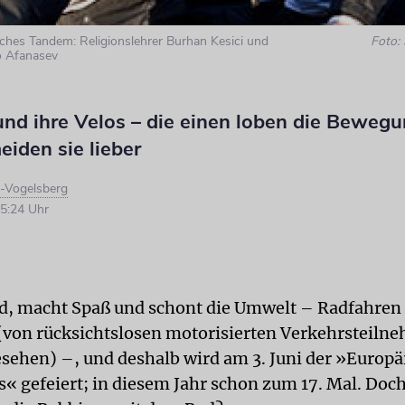
ches Tandem: Religionslehrer Burhan Kesici und
Foto:
o Afanasev
nd ihre Velos – die einen loben die Bewegu
iden sie lieber
d-Vogelsberg
5:24 Uhr
nd, macht Spaß und schont die Umwelt – Radfahren i
von rücksichtslosen motorisierten Verkehrsteiln
sehen) –, und deshalb wird am 3. Juni der »Europä
s« gefeiert; in diesem Jahr schon zum 17. Mal. Doch