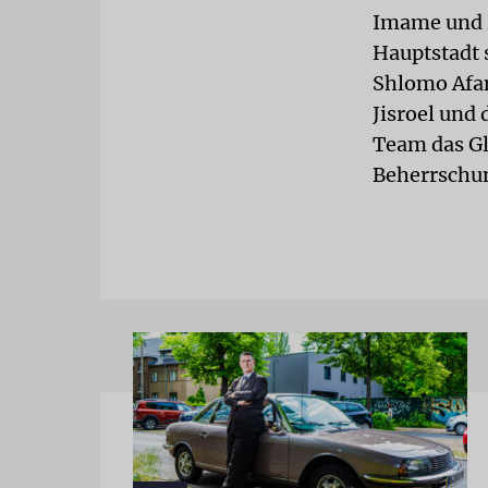
Imame und 
Hauptstadt 
Shlomo Afa
Jisroel und
Team das Gl
Beherrschun