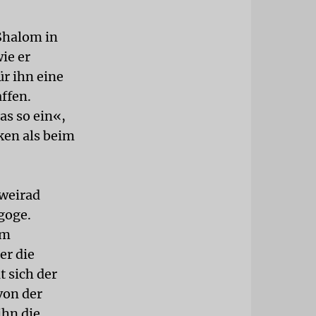
Shalom in
ie er
ür ihn eine
ffen.
as so ein«,
ken als beim
Zweirad
goge.
im
er die
 sich der
von der
ihn die