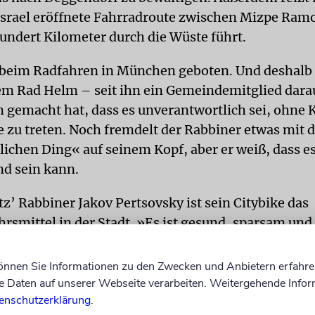
 Israel eröffnete Fahrradroute zwischen Mizpe Ramo
Hundert Kilometer durch die Wüste führt.
t beim Radfahren in München geboten. Und deshalb 
em Rad Helm – seit ihn ein Gemeindemitglied dara
gemacht hat, dass es unverantwortlich sei, ohne 
le zu treten. Noch fremdelt der Rabbiner etwas mit
chen Ding« auf seinem Kopf, aber er weiß, dass e
nd sein kann.
z’ Rabbiner Jakov Pertsovsky ist sein Citybike das
rsmittel in der Stadt. »Es ist gesund, sparsam un
platzsuche ist einfach.« Der Rabbiner radelt zur Ar
ltägliche Besorgungen auf zwei Rädern. Das Einzige
können Sie Informationen zu den Zwecken und Anbietern erfahre
 der Stadt nervt, sind die vielen Ampeln. Dafür gen
Daten auf unserer Webseite verarbeiten. Weitergehende Infor
enschutzerklärung
.
ei schwungvollen Bergabfahrten. Seine liebste Rad