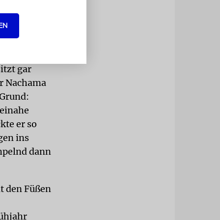
EN
 und
ten mal in
n großer
itzt gar
er Nachama
 Grund:
beinahe
kte er so
gen ins
mpelnd dann
it den Füßen
ühjahr