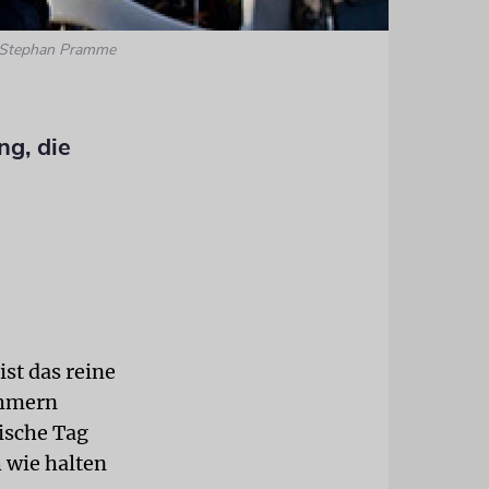
 Stephan Pramme
ng, die
st das reine
ehmern
ische Tag
 wie halten