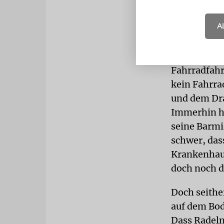
führt ihn n
A
PRIVATVE
Pertsovsky s
die Pedale,
Fahrradfahr
kein Fahrr
und dem Dra
Immerhin hä
seine Barmi
schwer, das
Krankenhau
doch noch d
Doch seither
auf dem Bod
Dass Radeln