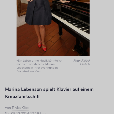
»Ein Leben ohne Musik könnte ich
Foto: Rafael
mir nicht vorstellen«: Marina
Herlich
Lebenson in ihrer Wohnung in
Frankfurt am Main
Marina Lebenson spielt Klavier auf einem
Kreuzfahrtschiff
von
Rivka Kibel
08.12.2014 17:19 Uhr