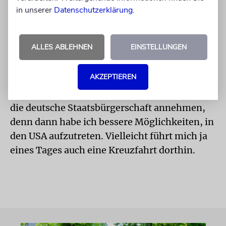
in unserer
Datenschutzerklärung
.
Herzen eine besondere Beziehung zu diesem
Land. Schon wenn ich aus dem Flugzeug
steige und den Boden betrete, ist das ein
ALLES ABLEHNEN
EINSTELLUNGEN
besonderer Moment.
AKZEPTIEREN
Aber ich werde in Frankfurt bleiben und mir
hier eine Zukunft aufbauen. Ich möchte auch
die deutsche Staatsbürgerschaft annehmen,
denn dann habe ich bessere Möglichkeiten, in
den USA aufzutreten. Vielleicht führt mich ja
eines Tages auch eine Kreuzfahrt dorthin.