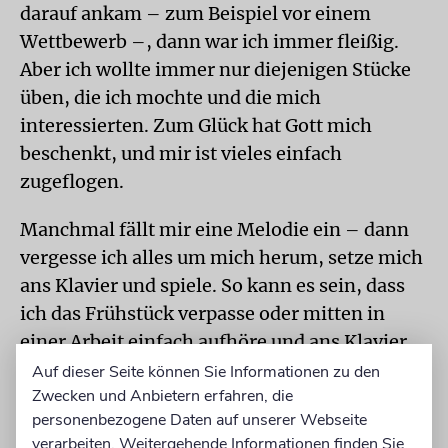
darauf ankam – zum Beispiel vor einem
Wettbewerb –, dann war ich immer fleißig.
Aber ich wollte immer nur diejenigen Stücke
üben, die ich mochte und die mich
interessierten. Zum Glück hat Gott mich
beschenkt, und mir ist vieles einfach
zugeflogen.
Manchmal fällt mir eine Melodie ein – dann
vergesse ich alles um mich herum, setze mich
ans Klavier und spiele. So kann es sein, dass
ich das Frühstück verpasse oder mitten in
einer Arbeit einfach aufhöre und ans Klavier
verschwinde und improvisiere. Das liebe ich!
Auf dieser Seite können Sie Informationen zu den
Zwecken und Anbietern erfahren, die
ISRAEL
Sehr gern würde ich wieder in Israel
personenbezogene Daten auf unserer Webseite
verarbeiten. Weitergehende Informationen finden Sie
auf Konzertreise gehen. Ich habe in meinem