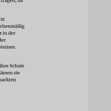
rtragen, da
rst
flächenmäßig
 in der
der
Steinen
 ihre Schule
kämen sie
 nackten