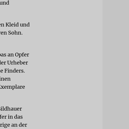
 und
en Kleid und
ren Sohn.
as an Opfer
der Urheber
ie Finders.
einen
0 Exemplare
Bildhauer
er in das
rige an der