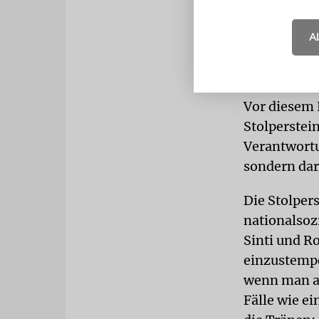
Dessen Sohn
sich Friedr
A
an Engagem
sagt Friedr
Vor diesem 
Stolperstei
Verantwortu
sondern dar
Die Stolper
nationalso
Sinti und R
einzustemp
wenn man an
Fälle wie e