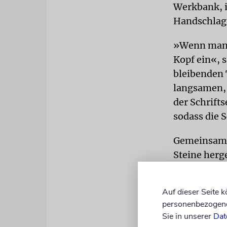
Werkbank, i
Handschlag
»Wenn man B
Kopf ein«, 
bleibenden 
langsamen, 
der Schrifts
sodass die 
Gemeinsam m
Steine herge
Künstlerin u
Auf dieser Seite 
Er sei unte
personenbezogene 
Reich gesche
Sie in unserer
Dat
Friedlaende