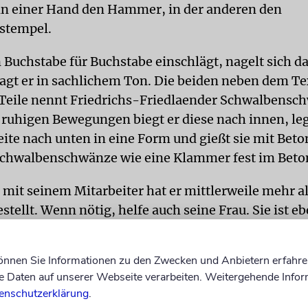
n einer Hand den Hammer, in der anderen den
stempel.
uchstabe für Buchstabe einschlägt, nagelt sich da
sagt er in sachlichem Ton. Die beiden neben dem Te
Teile nennt Friedrichs-Friedlaender Schwalbensc
ruhigen Bewegungen biegt er diese nach innen, leg
eite nach unten in eine Form und gießt sie mit Beto
Schwalbenschwänze wie eine Klammer fest im Beton
it seinem Mitarbeiter hat er mittlerweile mehr a
stellt. Wenn nötig, helfe auch seine Frau. Sie ist eb
nd arbeitet im Atelier neben der Werkstatt.
können Sie Informationen zu den Zwecken und Anbietern erfahre
r Menschen aufgewachsen, »die sich einen Dreck um
Daten auf unserer Webseite verarbeiten. Weitergehende Infor
rt haben, weil sie es vergessen wollten«, sagt Fri
enschutzerklärung
.
r. Sein Großvater habe vermutlich jüdische Wurzel