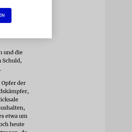
 und habe
s leichter
EN
entstanden,
n und die
m Schuld,
.
 Opfer der
ndskämpfer,
icksale
ushalten,
 es etwa um
och heute