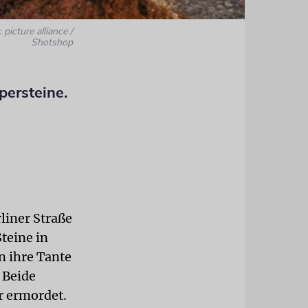
 picture alliance /
Shotshop
persteine.
liner Straße
teine in
n ihre Tante
 Beide
r ermordet.