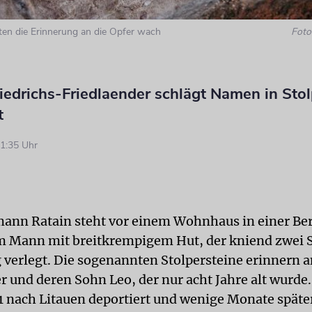
lten die Erinnerung an die Opfer wach
Foto:
iedrichs-Friedlaender schlägt Namen in Stol
t
1:35 Uhr
mann Ratain steht vor einem Wohnhaus in einer Ber
 Mann mit breitkrempigem Hut, der kniend zwei S
verlegt. Die sogenannten Stolpersteine erinnern a
r und deren Sohn Leo, der nur acht Jahre alt wurde.
 nach Litauen deportiert und wenige Monate späte