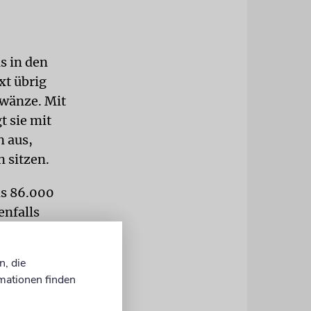
s in den
xt übrig
hwänze. Mit
t sie mit
n aus,
 sitzen.
ls 86.000
enfalls
n, die
 das Dritte
mationen finden
edrichs-
n gehabt.