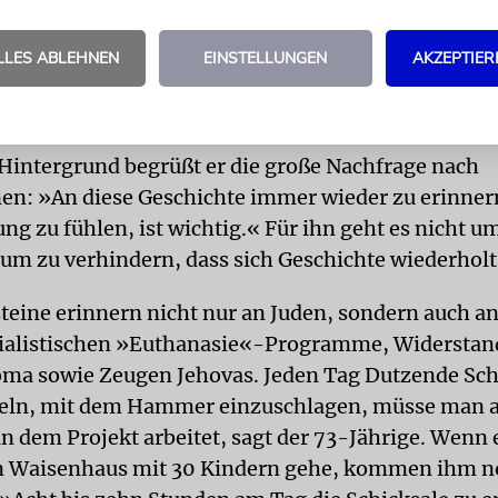
 sei als Musiker aus Breslau nach Berlin gegangen
ichs genannt, um in einem Klima des Antisemitismu
LLES ABLEHNEN
EINSTELLUNGEN
AKZEPTIER
ents zu kommen. So sei sein eigener Doppelname 
ichs-Friedlaender.
Hintergrund begrüßt er die große Nachfrage nach
nen: »An diese Geschichte immer wieder zu erinner
ng zu fühlen, ist wichtig.« Für ihn geht es nicht u
um zu verhindern, dass sich Geschichte wiederholt
steine erinnern nicht nur an Juden, sondern auch an
zialistischen »Euthanasie«-Programme, Widersta
oma sowie Zeugen Jehovas. Jeden Tag Dutzende Sch
eln, mit dem Hammer einzuschlagen, müsse man a
 dem Projekt arbeitet, sagt der 73-Jährige. Wenn
in Waisenhaus mit 30 Kindern gehe, kommen ihm n