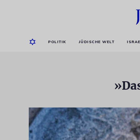
POLITIK
JÜDISCHE WELT
ISRA
»Das