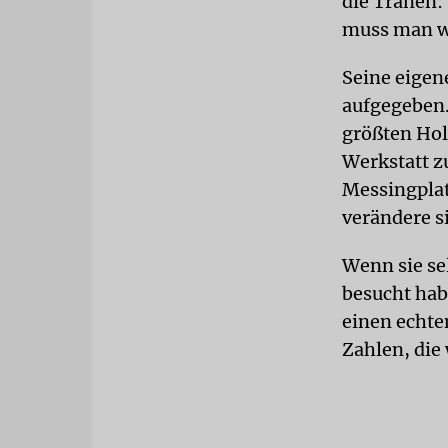
die Tränen:
muss man w
Seine eigene
aufgegeben. 
größten Hol
Werkstatt z
Messingplat
verändere s
Wenn sie sel
besucht hab
einen echten
Zahlen, die