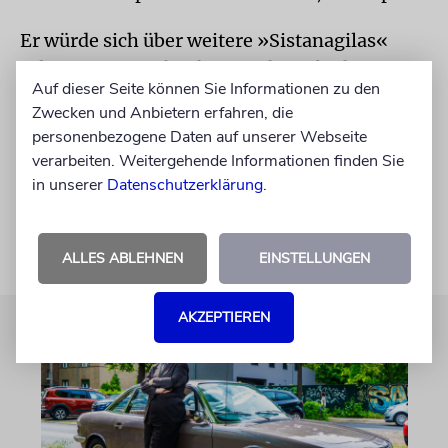
Er würde sich über weitere »Sistanagilas«
sehr freuen. Die beiden Bandmitglieder
Auf dieser Seite können Sie Informationen zu den
äußerten ihre Zuversicht, im Sommer wieder
Zwecken und Anbietern erfahren, die
vor Publikum auftreten zu können. »Corona
personenbezogene Daten auf unserer Webseite
war für uns eine Katastrophe. Wir wollen
verarbeiten. Weitergehende Informationen finden Sie
endlich wieder spielen«, sagte Shafian.
in unserer
Datenschutzerklärung
.
ALLES ABLEHNEN
EINSTELLUNGEN
AKZEPTIEREN