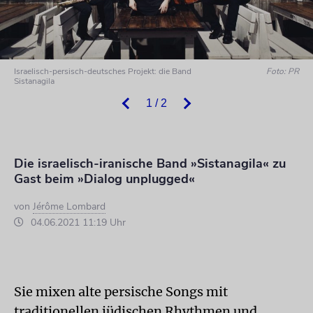
Israelisch-persisch-deutsches Projekt: die Band
Foto: PR
Sistanagila
1 / 2
Die israelisch-iranische Band »Sistanagila« zu
Gast beim »Dialog unplugged«
von
Jérôme Lombard
04.06.2021 11:19 Uhr
Sie mixen alte persische Songs mit
traditionellen jüdischen Rhythmen und