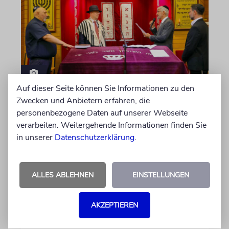
Auf dieser Seite können Sie Informationen zu den
KARLSRUHE
Zwecken und Anbietern erfahren, die
Altes Amt mit Zukunft
personenbezogene Daten auf unserer Webseite
verarbeiten. Weitergehende Informationen finden Sie
Die Jüdische Kultusgemeinde ernannte
in unserer
Datenschutzerklärung
.
erstmals einen Oberrabbiner, erinnerte an 55
Jahre Gemeindehaus und gab ihrer Synagoge
den Namen eines berühmten Gelehrten der
ALLES ABLEHNEN
EINSTELLUNGEN
Stadt
AKZEPTIEREN
von Mascha Malburg
09.08.2026