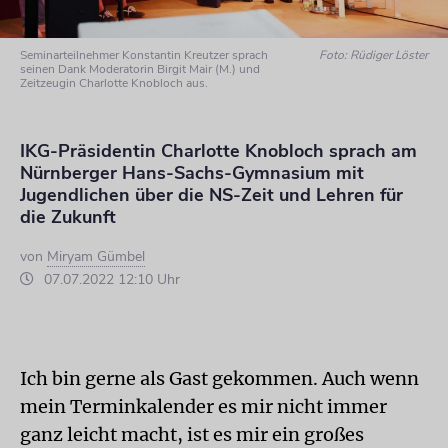
Seminarteilnehmer Konstantin Kreutzer sprach
Foto: Rüdiger Löster
seinen Dank Moderatorin Birgit Mair (M.) und
Zeitzeugin Charlotte Knobloch aus.
IKG-Präsidentin Charlotte Knobloch sprach am
Nürnberger Hans-Sachs-Gymnasium mit
Jugendlichen über die NS-Zeit und Lehren für
die Zukunft
von
Miryam Gümbel
07.07.2022 12:10 Uhr
Ich bin gerne als Gast gekommen. Auch wenn
mein Terminkalender es mir nicht immer
ganz leicht macht, ist es mir ein großes