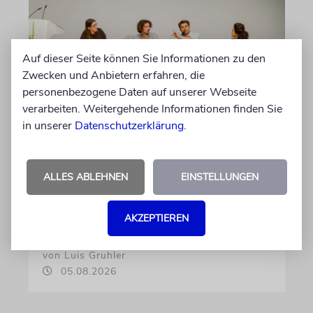
Auf dieser Seite können Sie Informationen zu den
Zwecken und Anbietern erfahren, die
personenbezogene Daten auf unserer Webseite
verarbeiten. Weitergehende Informationen finden Sie
in unserer
Datenschutzerklärung
.
GESCHICHTE
Bedrohlich aktuell
ALLES ABLEHNEN
EINSTELLUNGEN
Ein Forschungsprojekt von NS-Dokuzentrum
und Lenbachhaus untersucht, wie völkische
Gedanken vor dem Ersten Weltkrieg wirkten
AKZEPTIEREN
von Luis Gruhler
05.08.2026