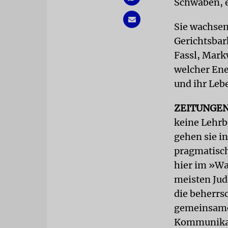
Schwaben, 
Sie wachsen
Gerichtsbark
Fassl, Mark
welcher Ene
und ihr Leb
ZEITUNGE
keine Lehrb
gehen sie in
pragmatisch 
hier im »Wa
meisten Jud
die beherrs
gemeinsame
Kommunikat