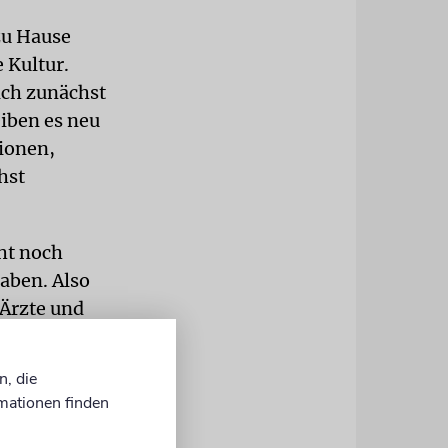
zu Hause
 Kultur.
sich zunächst
eiben es neu
ionen,
hst
cht noch
aben. Also
Ärzte und
ruppen –
n, die
mationen finden
men auf ein
tschaft und