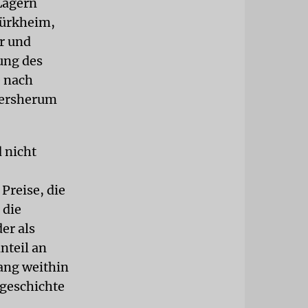
Lagern
Türkheim,
r und
ung des
e nach
dersherum
 nicht
Preise, die
 die
er als
nteil an
lang weithin
sgeschichte