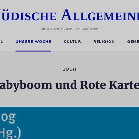
06. AUGUST 2026
– 23. AW 5786
EL
UNSERE WOCHE
KULTUR
RELIGION
GEME
BUCH
abyboom und Rote Kart