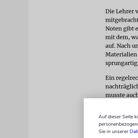
Die Lehrer 
mitgebracht
Noten gibt e
mit dem, wa
auf. Nach u
Materialien
sprungartig
Ein regelrec
nachträglic
musste auch
Krankenschw
entstehen B
Auf dieser Seite 
personenbezogene 
SEHNSUCHT
Sie in unserer
Dat
Leben in Pa