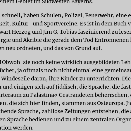
einem Gebiet im Südwesten Bayerns.
 schnell, haben Schulen, Polizei, Feuerwehr, eine 
eit, Kultur- und Sportvereine. Es ist in dem Buch 
wart Herzog und Jim G. Tobias faszinierend zu lese
rgie und Akribie die gerade dem Tod Entronnenen
en neu ordneten, und das von Grund auf.
N
Obwohl sie noch keine wirklich ausgebildeten Leh
ücher, ja oftmals noch nicht einmal eine gemeins
 Windeseile daran, ihre Kinder zu unterrichten. Di
und einigen sich auf Jiddisch, die Sprache, die fast 
rteraum zu Palästina« Gestrandeten beherrschen, 
en, die sich hier finden, stammen aus Osteuropa. Ji
chende Sprache, zahllose Zeitungen entstehen, die 
n Sprache bedienen und zu einem zentralen Organ
ion werden.