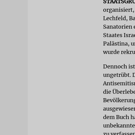
STAATSGR
organisiert
Lechfeld, B
Sanatorien 
Staates Isra
Palästina, 
wurde rekru
Dennoch ist
ungetrübt. D
Antisemitis
die Überleb
Bevölkerung
ausgewiesen
dem Buch ha
unbekannten
zu verfasse