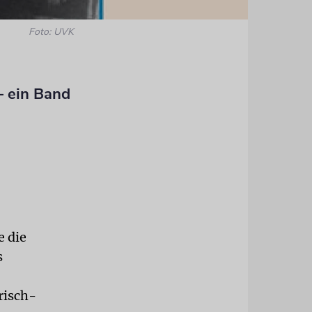
Foto: UVK
– ein Band
e die
s
risch-