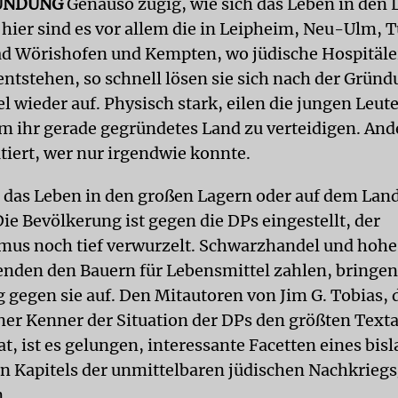
ÜNDUNG
Genauso zügig, wie sich das Leben in den 
, hier sind es vor allem die in Leipheim, Neu-Ulm, 
ad Wörishofen und Kempten, wo jüdische Hospitäle
entstehen, so schnell lösen sie sich nach der Gründ
el wieder auf. Physisch stark, eilen die jungen Leut
um ihr gerade gegründetes Land zu verteidigen. An
tiert, wer nur irgendwie konnte.
 das Leben in den großen Lagern oder auf dem Land
ie Bevölkerung ist gegen die DPs eingestellt, der
mus noch tief verwurzelt. Schwarzhandel und hohe 
enden den Bauern für Lebensmittel zahlen, bringen
 gegen sie auf. Den Mitautoren von Jim G. Tobias, d
er Kenner der Situation der DPs den größten Texta
t, ist es gelungen, interessante Facetten eines bis
 Kapitels der unmittelbaren jüdischen Nachkrieg
n.