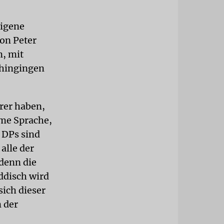
eigene
von Peter
n, mit
 hingingen
rer haben,
ame Sprache,
e DPs sind
alle der
denn die
ddisch wird
sich dieser
 der