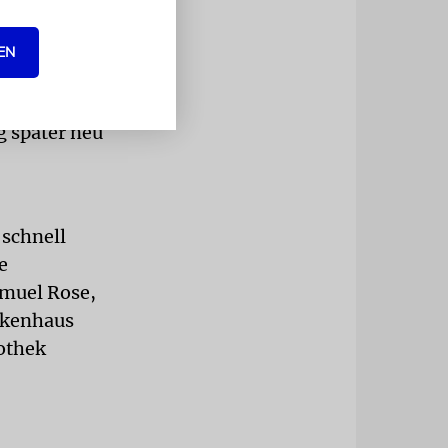
sis.
 es
EN
ichtigen
kann wegen
g später neu
 schnell
e
amuel Rose,
ankenhaus
iothek