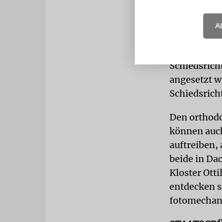
Technik ge
Beliebtester
A
ernsthaft zu
Turniers, 
Schiedsrich
angesetzt wi
Schiedsrich
Den orthodo
können auch
auftreiben,
beide in Da
Kloster Otti
entdecken s
fotomechani