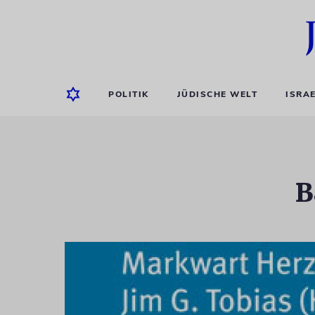
POLITIK
JÜDISCHE WELT
ISRA
B