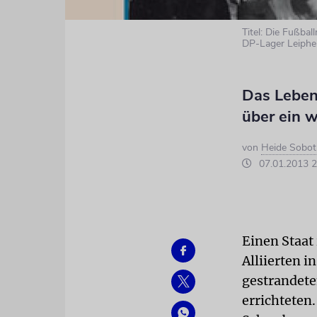
Titel: Die Fußba
DP-Lager Leiphei
Das Leben
über ein 
von
Heide Sobot
07.01.2013 2
Einen Staat
Alliierten i
gestrandete
errichteten