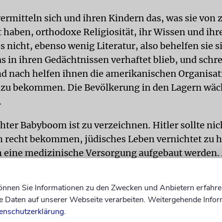
vermitteln sich und ihren Kindern das, was sie von 
 haben, orthodoxe Religiosität, ihr Wissen und ihre
s nicht, ebenso wenig Literatur, also behelfen sie 
s in ihren Gedächtnissen verhaftet blieb, und schr
nd nach helfen ihnen die amerikanischen Organisat
 zu bekommen. Die Bevölkerung in den Lagern wäc
.
hter Babyboom ist zu verzeichnen. Hitler sollte ni
h recht bekommen, jüdisches Leben vernichtet zu h
 eine medizinische Versorgung aufgebaut werden. 
estern kommen. Für sie – wie für viele andere G
erufsschulen.
können Sie Informationen zu den Zwecken und Anbietern erfahre
Daten auf unserer Webseite verarbeiten. Weitergehende Infor
 PALÄSTINA
Da die Menschen in diesen Warteräu
enschutzerklärung
.
lästina vorbereitet werden sollen, gehören Landwir