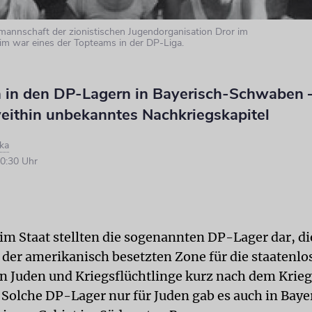
llmannschaft der zionistischen Jugendorganisation Dror im
m war eines der Topteams in der DP-Liga.
 in den DP-Lagern in Bayerisch-Schwaben 
weithin unbekanntes Nachkriegskapitel
ka
0:30 Uhr
 im Staat stellten die sogenannten DP-Lager dar, di
n der amerikanisch besetzten Zone für die staatenlo
n Juden und Kriegsflüchtlinge kurz nach dem Krieg
. Solche DP-Lager nur für Juden gab es auch in Baye