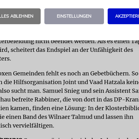
nauso zum Ausbildungsprogramm wie eine gute Phy
 Sport ist Fußball. Es entstehen DP-Ligen, in denen
LLES ABLEHNEN
EINSTELLUNGEN
AKZEPTIER
r Sache geht. Ein nettes Detail: Das Finale eines w
an dem zwölf Mannschaften teilgenommen hatten, 
terbeleidung nicht beendet werden. Als es einen Ta
rd, scheitert das Endspiel an der Unfähigkeit des
ters.
xen Gemeinden fehlt es noch an Gebetbüchern. So
 die Hilfsorganisation Joint und Vaad Hatzala kein
 also sucht man. Samuel Snieg und sein Assistent S
chau befreite Rabbiner, die von dort in das DP-Kr
lien kamen, finden eine Lösung: In der Klosterbibl
ie einen Band des Wilnaer Talmud und lassen ihn
sch vervielfältigen.