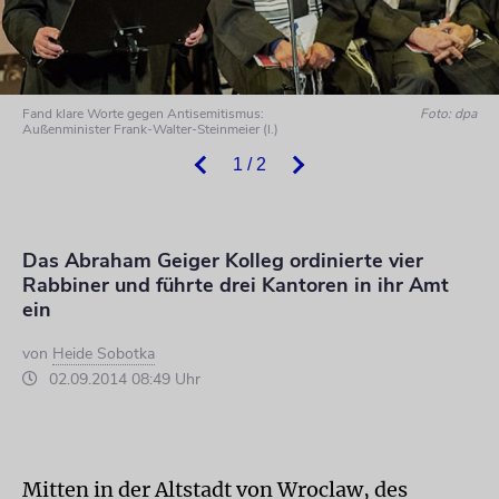
Fand klare Worte gegen Antisemitismus:
Foto: dpa
Außenminister Frank-Walter-Steinmeier (l.)
1 / 2
Das Abraham Geiger Kolleg ordinierte vier
Rabbiner und führte drei Kantoren in ihr Amt
ein
von
Heide Sobotka
02.09.2014 08:49 Uhr
Mitten in der Altstadt von Wroclaw, des