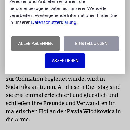
Zwecken und Anbietern erfahren, die
personenbezogene Daten auf unserer Webseite
Rabbiner Jonas Jacquelin geht zurück in seine
verarbeiten. Weitergehende Informationen finden Sie
Heimatstadt Paris. Kantorin Sofia Falkovitch
in unserer
Datenschutzerklärung
.
wird die erste Frau im Kantorenamt in
Luxemburg. Fabian Sborovsky hat eine halbe
ALLES ABLEHNEN
EINSTELLUNGEN
Stelle in Rom erhalten und wird zu den
Feiertagen auch in Manchester amtieren.
AKZEPTIEREN
Rabbinerin Julia Margolis, die von ihrer
Mutter, der Oberrabbinerin in St. Petersburg,
zur Ordination begleitet wurde, wird in
Südafrika amtieren. An diesem Dienstag sind
sie erst einmal erleichtert und glücklich und
schließen ihre Freunde und Verwandten im
malerischen Hof an der Pawla Wlodkowica in
die Arme.