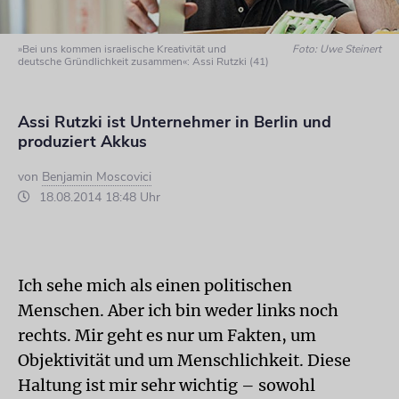
»Bei uns kommen israelische Kreativität und
Foto: Uwe Steinert
deutsche Gründlichkeit zusammen«: Assi Rutzki (41)
Assi Rutzki ist Unternehmer in Berlin und
produziert Akkus
von
Benjamin Moscovici
18.08.2014 18:48 Uhr
Ich sehe mich als einen politischen
Menschen. Aber ich bin weder links noch
rechts. Mir geht es nur um Fakten, um
Objektivität und um Menschlichkeit. Diese
Haltung ist mir sehr wichtig – sowohl