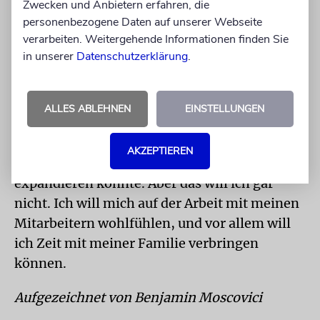
Zwecken und Anbietern erfahren, die
darunter portable externe Reiseakkus für
personenbezogene Daten auf unserer Webseite
Kameras und Laptops. Dennoch bleibt meine
verarbeiten. Weitergehende Informationen finden Sie
Frau bei uns die Großverdienerin. Deshalb
in unserer
Datenschutzerklärung
.
richte ich meine Arbeitszeiten so gut es geht
nach ihr. Damit wir trotzdem beide arbeiten
können, haben wir eine Babysitterin, die uns
ALLES ABLEHNEN
EINSTELLUNGEN
zweimal in der Woche unterstützt.
AKZEPTIEREN
Momentan läuft die Firma so gut, dass ich
expandieren könnte. Aber das will ich gar
nicht. Ich will mich auf der Arbeit mit meinen
Mitarbeitern wohlfühlen, und vor allem will
ich Zeit mit meiner Familie verbringen
können.
Aufgezeichnet von Benjamin Moscovici