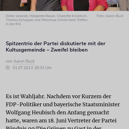
Dieter Janecek, Margarete Bause, Charlotte Knobloch,
Foto: Aaron Buck
Theresa Schopper und Yehoshua Chmiel beim Treffen
in der IKG
Spitzentrio der Partei diskutierte mit der
Kultusgemeinde – Zweifel bleiben
von
Aaron Buck
01.07.2013 18:33 Uhr
Es ist Wahljahr. Nachdem vor Kurzem der
FDP-Politiker und bayerische Staatsminister
Wolfgang Heubisch den Anfang gemacht
hatte, waren am 18. Juni Vertreter der Partei
Bündnis 90/Die Grünen zu Gast in der