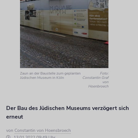
Zaun an der Baustelle zum geplanten
Foto:
Jüdischen Museum in Köln
Constantin Graf
von
Hoenbroech
Der Bau des Jüdischen Museums verzögert sich
erneut
von
Constantin von Hoensbroech
13.01.2022 09:49 Uhr