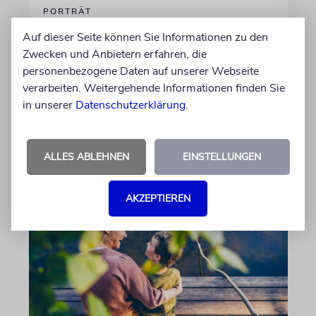
PORTRÄT
Stil auf Rädern
Auf dieser Seite können Sie Informationen zu den
Zwecken und Anbietern erfahren, die
Der Swing-Musiker Andrej Hermlin sammelt
personenbezogene Daten auf unserer Webseite
Oldtimer – und fährt sie, statt sie nur in der
verarbeiten. Weitergehende Informationen finden Sie
Garage zu bewundern. Ein Besuch in Pankow
in unserer
Datenschutzerklärung
.
von Imanuel Marcus
06.08.2026
ALLES ABLEHNEN
EINSTELLUNGEN
AKZEPTIEREN