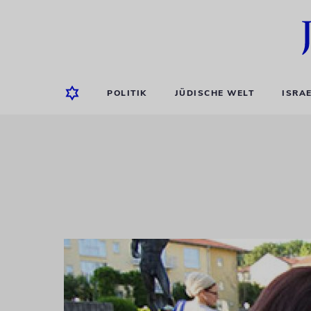
POLITIK
JÜDISCHE WELT
ISRA