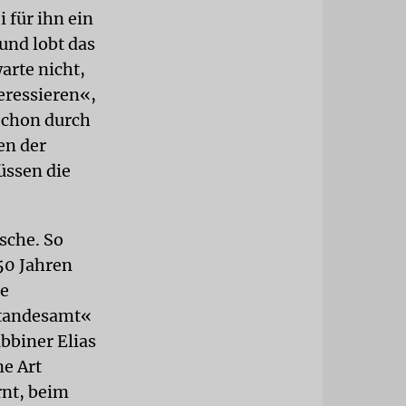
 für ihn ein
und lobt das
arte nicht,
eressieren«,
 Schon durch
en der
üssen die
sche. So
50 Jahren
ie
Standesamt«
abbiner Elias
ne Art
rnt, beim