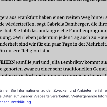
ers aus Frankfurt haben einen weiten Weg hinter s
de wiedertreffen, sagt Gabriela Bamberger, die ihr
ei hat. Sie lobt das umfangreiche Familienprogra
uung. »Wir leben Judentum jeden Tag auch zu Haus
nderheit sind wir für ein paar Tage in der Mehrheit
ön unsere Religion ist.«
FEIERN
Familie Juri und Julia Lembrikov kommt aus
Sie gehörten zwar zu einer sehr traditionellen Geme
nnten sie jedoch nicht immer so ausgiebig feiern. 
enende arbeiten. Tochter Nadiya geht noch zur Schu
, so viele jüdische Jugendliche zu treffen. Der Scha
können Sie Informationen zu den Zwecken und Anbietern erfahre
ur strikt eingehalten, sondern auch ausgiebig gefei
Daten auf unserer Webseite verarbeiten. Weitergehende Infor
enschutzerklärung
.
sdiensten, Schiurim und Seudot. Schon beim erste