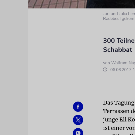
Juri und Julia Le
Radebeul gekom
300 Teilne
Schabbat
von
Wolfram Nag
06.06.2017 1
Das Tagungs
Terrassen d
junge Eli K
ist einer v