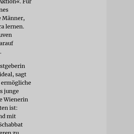
Aktion«. Für
enes
e Männer,
a lernen.
Ruven
arauf
.
astgeberin
ideal, sagt
 ermögliche
as junge
e Wienerin
en ist:
nd mit
 Schabbat
eren zu