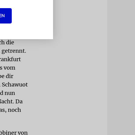
um. Am
eren über
EN
en Segen
ch die
 getrennt.
rankfurt
rs vom
e dir
ch Schawuot
nd nun
Nacht. Da
as, noch
abbiner von