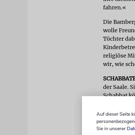
fahren.«
Die Bamberg
wolle Freun
Töchter dab
Kinderbetre
religiöse Mi
wir, wie sch
SCHABBAT
der Saale. 
Schabbat kö
sie am Woch
ist es schön
Auf dieser Seite 
hier nicht n
personenbezogene 
Sie in unserer
Dat
allen Gotte