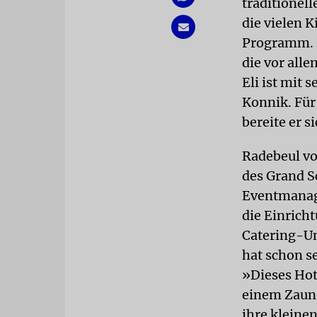
traditionel
die vielen K
Programm. D
die vor all
Eli ist mit
Konnik. Für
bereite er s
Radebeul vo
des Grand Sc
Eventmanag
die Einrich
Catering-Un
hat schon s
»Dieses Hot
einem Zaun 
ihre kleine