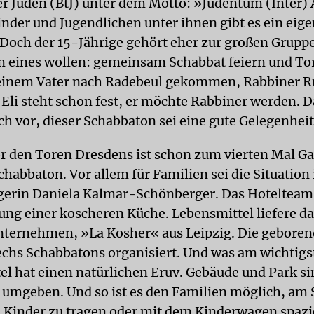
ler Juden (BtJ) unter dem Motto: »Judentum (Inter) 
inder und Jugendlichen unter ihnen gibt es ein eig
och der 15-Jährige gehört eher zur großen Grupp
em eines wollen: gemeinsam Schabbat feiern und Tor
 seinem Vater nach Radebeul gekommen, Rabbiner 
 Eli steht schon fest, er möchte Rabbiner werden. D
ich vor, dieser Schabbaton sei eine gute Gelegenheit
r den Toren Dresdens ist schon zum vierten Mal G
habbaton. Vor allem für Familien sei die Situation 
erin Daniela Kalmar-Schönberger. Das Hotelteam
tung einer koscheren Küche. Lebensmittel liefere d
ternehmen, »La Kosher« aus Leipzig. Die geboren
echs Schabbatons organisiert. Und was am wichtigst
el hat einen natürlichen Eruv. Gebäude und Park si
umgeben. Und so ist es den Familien möglich, am
n Kinder zu tragen oder mit dem Kinderwagen spazi