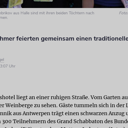
mbrikov aus Halle sind mit ihren beiden Töchtern nach
Foto
men.
hmer feierten gemeinsam einen traditionell
el
3:07 Uhr
hotel liegt an einer ruhigen Straße. Vom Garten au
er Weinberge zu sehen. Gäste tummeln sich in der 
onnik aus Antwerpen trägt einen schwarzen Anzug u
on 300 Teilnehmern des Grand Schabbaton des Bund