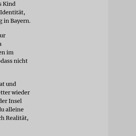
s Kind
Identität,
 in Bayern.
ur
a
en im
odass nicht
at und
etter wieder
der Insel
u alleine
h Realität,