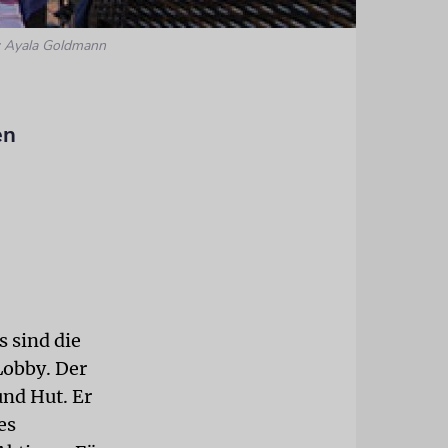
: Ayala Goldmann
en
s sind die
Lobby. Der
nd Hut. Er
es