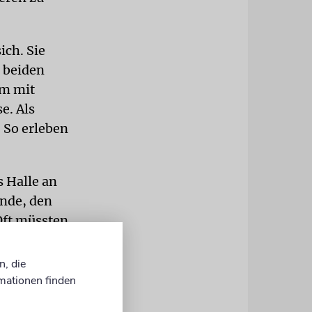
ich. Sie
e beiden
mm mit
e. Als
. So erleben
 Halle an
inde, den
Oft müssten
le. Für sie
bbat wird
n, die
ert – mit
mationen finden
n Mincha