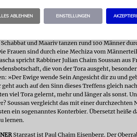
tiger Gesang aus dem improvisierten Synagogenra
iddusch-Saales sitzen Frauen im Kreis. Sie diskuti
LLES ABLEHNEN
EINSTELLUNGEN
AKZEPTIER
ation zum Kerzenzünden«, bevor eine von ihnen d
ennenden Lichter spricht.
 Schabbat und Maariv tanzen rund 100 Männer dur
ie Frauen sind durch eine Mechiza vom Männerteil
rascha spricht Rabbiner Julian Chaim Soussan aus F
iedensbotschaft, die von der Tora ausgeht, besonde
en: »Der Ewige wende Sein Angesicht dir zu und geb
r geht auch auf den Sinn dieses Treffens gleich na
tten viel Tora gelernt, mehr und länger als sonst. U
r? Soussan vergleicht das mit einer durchzechten 
sten ein sogenanntes Konterbier. Übersetzt heiße d
u lernen.
INER
Stargast ist Paul Chaim Eisenberg. Der Oberr