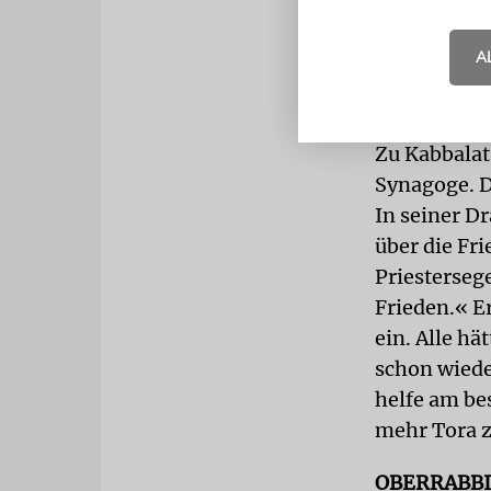
dringt kräf
Rande des K
A
die »Inspir
über die br
Zu Kabbalat
Synagoge. D
In seiner D
über die Fr
Priesterseg
Frieden.« E
ein. Alle hä
schon wiede
helfe am be
mehr Tora z
OBERRABB