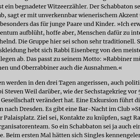
st ein begnadeter Witzeerzähler. Der Schabbaton sei
ub, sagt er mit unverkennbar wienerischem Akzent 
esonders das für junge Paare und Kinder. »Ich erw
dentum aufblüht, hoffe aber, Menschen dafür zu int
helnd. Die Gruppe hier sei schon sehr traditionell.
gskleidung hebt sich Rabbi Eisenberg von den meist
legen ab. Das passt zu seinem Motto: »Rabbiner m
nen und Oberrabbiner auch die Ausnahmen.«
n werden in den drei Tagen angerissen, auch politi
bi Steven Weil darüber, wie der Sechstagekrieg vor 
 Gesellschaft verändert hat. Eine Exkursion führt d
n nach Dresden. Es gibt eine Bar-Nacht im Club »
Palaisplatz. Ziel sei, Kontakte zu knüpfen, sagt R
ganisatorenteam. So ein Schabbaton sei ja auch ei
e. Beim ersten Mal hätten sich Singles kennengele