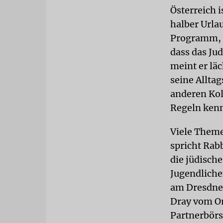
Österreich i
halber Urla
Programm, b
dass das Ju
meint er läc
seine Allta
anderen Kol
Regeln ken
Viele Theme
spricht Rab
die jüdische
Jugendliche
am Dresdner 
Dray vom Or
Partnerbörs