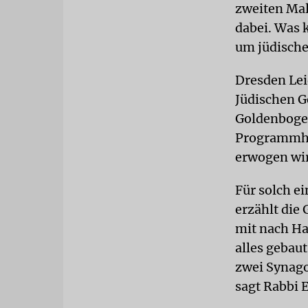
zweiten Mal 
dabei. Was 
um jüdische
Dresden Lei
Jüdischen G
Goldenbogen
Programmhef
erwogen wir
Für solch e
erzählt die 
mit nach Ha
alles gebau
zwei Synagog
sagt Rabbi 