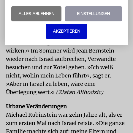
Düsseldorf, besonders wichtig, mit der Lage
in Israel und dem gesamten Nahen Osten an
ALLES ABLEHNEN
EINSTELLUNGEN
die Öffentlichkeit zu gehen.
AKZEPTIEREN
»Das ist auch eine Chance für die Gemeinden,
nicht wie ein abgeschlossener Verein zu
wirken.« Im Sommer wird Jean Bernstein
wieder nach Israel aufbrechen, Verwandte
besuchen und zur Kotel gehen. »Ich weiß
nicht, wohin mein Leben führt«, sagt er.
»Aber in Israel zu leben, wäre eine
Überlegung wert.«
(Zlatan Alihodzic)
Urbane Veränderungen
Michael Rubinstein war zehn Jahre alt, als er
zum ersten Mal nach Israel reiste. »Die ganze
Familie machte sich auf: meine Eltern und