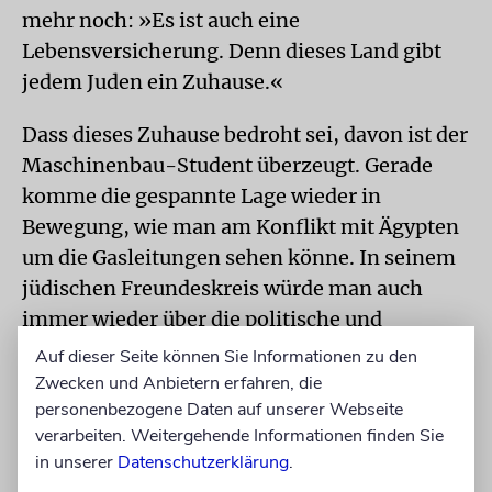
mehr noch: »Es ist auch eine
Lebensversicherung. Denn dieses Land gibt
jedem Juden ein Zuhause.«
Dass dieses Zuhause bedroht sei, davon ist der
Maschinenbau-Student überzeugt. Gerade
komme die gespannte Lage wieder in
Bewegung, wie man am Konflikt mit Ägypten
um die Gasleitungen sehen könne. In seinem
jüdischen Freundeskreis würde man auch
immer wieder über die politische und
gesellschaftliche Entwicklung in Israel
Auf dieser Seite können Sie Informationen zu den
sprechen. »Bei meinen nichtjüdischen
Zwecken und Anbietern erfahren, die
personenbezogene Daten auf unserer Webseite
Freunden ist das aber kaum ein Thema«, sagt
verarbeiten. Weitergehende Informationen finden Sie
Bernstein. Dabei sei es, glaubt der
in unserer
Datenschutzerklärung
.
Jugendleiter der Jüdischen Gemeinde