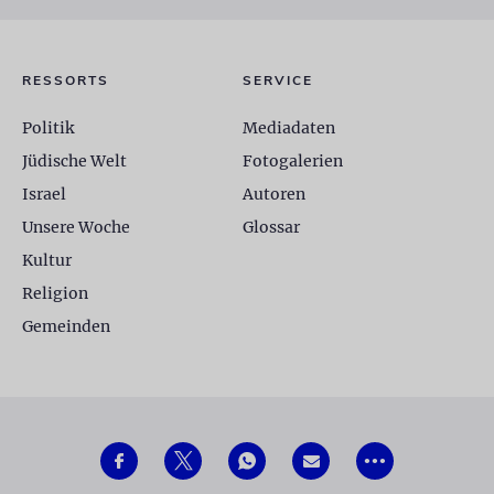
RESSORTS
SERVICE
Politik
Mediadaten
Jüdische Welt
Fotogalerien
Israel
Autoren
Unsere Woche
Glossar
Kultur
Religion
Gemeinden
© 2026 Jüdische Allgemeine
•••
Impressum
/
Datenschutzerklärung
/
AGB
/
Privatsphäre