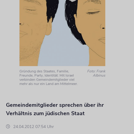
Gründung des Staates, Familie,
Foto: Frank
Freunde, Party, Identität: Mit Israel
Albinus
verbinden Gemeindemitglieder viel
mehr als nur ein Land am Mittelmeer.
Gemeindemitglieder sprechen über ihr
Verhältnis zum jüdischen Staat
24.04.2012 07:54 Uhr