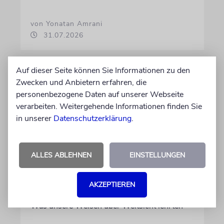
von Yonatan Amrani
31.07.2026
Auf dieser Seite können Sie Informationen zu den
Zwecken und Anbietern erfahren, die
personenbezogene Daten auf unserer Webseite
verarbeiten. Weitergehende Informationen finden Sie
in unserer
Datenschutzerklärung
.
ALLES ABLEHNEN
EINSTELLUNGEN
TALMUDISCHES
AKZEPTIEREN
An die Folgen denken
Was unsere Weisen über Weitsicht lehrten