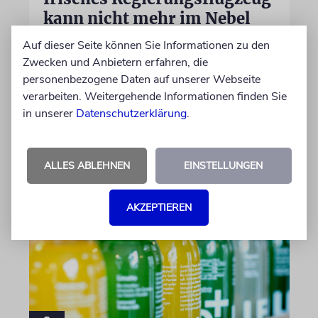
kann nicht mehr im Nebel
landen
Auf dieser Seite können Sie Informationen zu den
Zwecken und Anbietern erfahren, die
Beim Kauf der Maschine wurde bewusst auf
personenbezogene Daten auf unserer Webseite
das System »FalconEye« verzichtet, weil der
verarbeiten. Weitergehende Informationen finden Sie
israelische Rüstungskonzern Elbit Systems an
in unserer
Datenschutzerklärung
.
dem Produkt beteiligt ist
06.08.2026
ALLES ABLEHNEN
EINSTELLUNGEN
AKZEPTIEREN