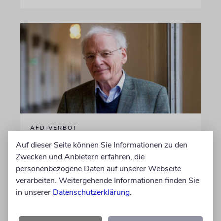
AFD-VERBOT
»Wachkitzeln von Gewalt-
Auf dieser Seite können Sie Informationen zu den
und Mordphantasien«
Zwecken und Anbietern erfahren, die
personenbezogene Daten auf unserer Webseite
Der Historiker und NS-Forscher Götz Aly, der
verarbeiten. Weitergehende Informationen finden Sie
mit Blick auf die AfD bislang vor überzogenen
in unserer
Datenschutzerklärung
.
Vergleichen mit dem Nationalsozialismus und
der NSDAP gewarnt hatte, hat offenbar seine