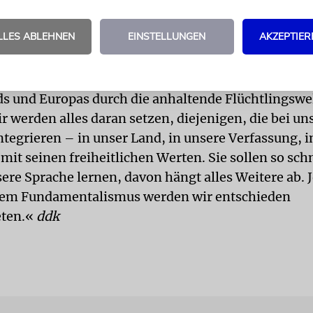
 in Teheran Politiker regieren, die zu dieser Über
s dahin sehe ich es als Pflicht der Bundesregierung
LLES ABLEHNEN
EINSTELLUNGEN
AKZEPTIER
immer wieder zu erheben.«
NGE
Auf die Frage nach einer befürchteten Islamisi
s und Europas durch die anhaltende Flüchtlingswel
 werden alles daran setzen, diejenigen, die bei un
ntegrieren – in unser Land, in unsere Verfassung, 
mit seinen freiheitlichen Werten. Sie sollen so sch
ere Sprache lernen, davon hängt alles Weitere ab. 
ösem Fundamentalismus werden wir entschieden
eten.«
ddk