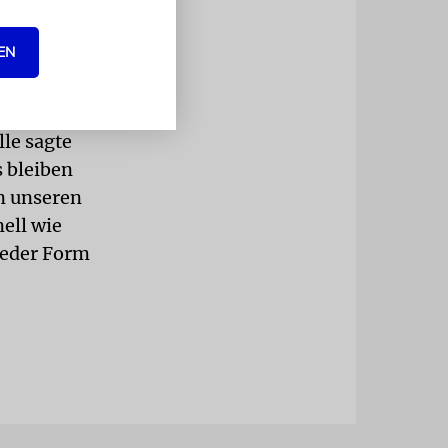
zeugung
, diese
EN
erung
le sagte
s bleiben
in unseren
nell wie
Jeder Form