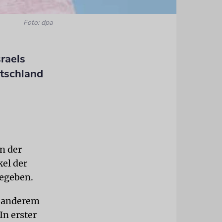
Foto: dpa
raels
utschland
n der
el der
gegeben.
r anderem
In erster