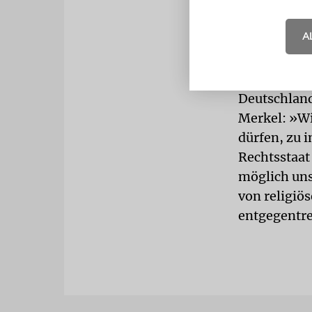
werden auch
gelangen. Bi
A
Forderung 
FLÜCHTLI
Deutschland
Merkel: »Wir
dürfen, zu i
Rechtsstaat 
möglich uns
von religi
entgegentr