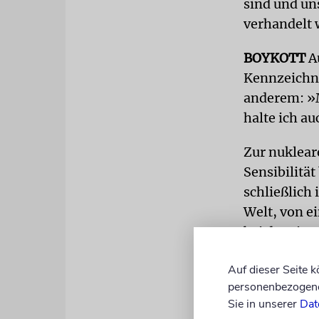
sind und un
verhandelt 
BOYKOTT
Au
Kennzeichnu
anderem: »M
halte ich au
Zur nuklear
Sensibilitä
schließlich i
Welt, von e
bei dem jet
als der isra
Auf dieser Seite 
Merkel mach
personenbezogene 
Sie in unserer
Dat
Haltung geg