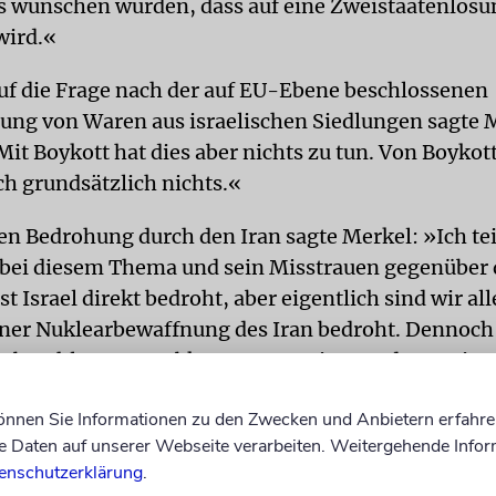
s wünschen würden, dass auf eine Zweistaatenlösu
wird.«
f die Frage nach der auf EU-Ebene beschlossenen
ng von Waren aus israelischen Siedlungen sagte 
it Boykott hat dies aber nichts zu tun. Von Boykot
ch grundsätzlich nichts.«
en Bedrohung durch den Iran sagte Merkel: »Ich teil
t bei diesem Thema und sein Misstrauen gegenüber 
st Israel direkt bedroht, aber eigentlich sind wir alle
iner Nuklearbewaffnung des Iran bedroht. Dennoc
zt beschlossenen Abkommen zu einer anderen Ein
elische Premierminister.«
können Sie Informationen zu den Zwecken und Anbietern erfahre
te in dem Interview klar, dass der Iran seine inak
Daten auf unserer Webseite verarbeiten. Weitergehende Infor
enschutzerklärung
.
enüber Israel verändern müsse: »Ich hoffe, eines 