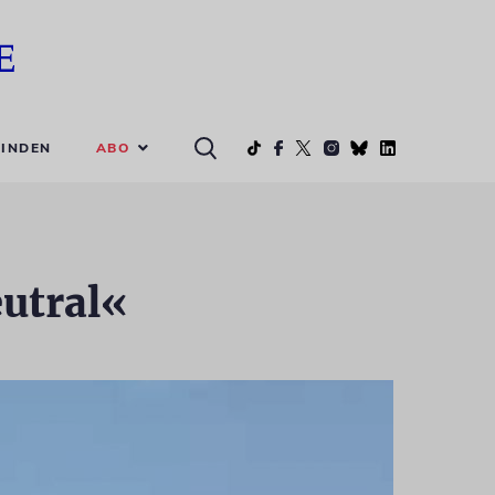
ABO
INDEN
eutral«