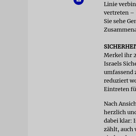
Linie verbin
vertreten –
Sie sehe Ge
Zusammenarb
SICHERHEI
Merkel ihr 
Israels Sich
umfassend z
reduziert wo
Eintreten fü
Nach Ansich
herzlich un
dabei klar: 
zählt, auch 