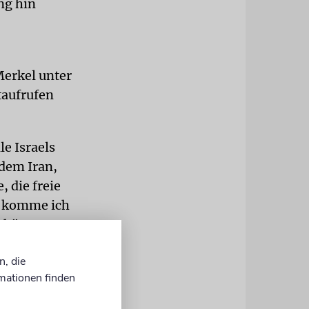
ng hin
Merkel unter
taufrufen
e Israels
dem Iran,
, die freie
h komme ich
schätzung
n, die
zeptable
mationen finden
Tages