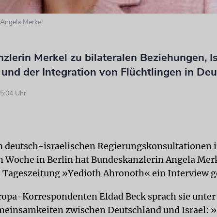
 Angela Merkel
lerin Merkel zu bilateralen Beziehungen, Is
 und der Integration von Flüchtlingen in De
5:04 Uhr
n deutsch-israelischen Regierungskonsultationen i
Woche in Berlin hat Bundeskanzlerin Angela Merk
n Tageszeitung »Yedioth Ahronoth« ein Interview 
opa-Korrespondenten Eldad Beck sprach sie unte
meinsamkeiten zwischen Deutschland und Israel: »