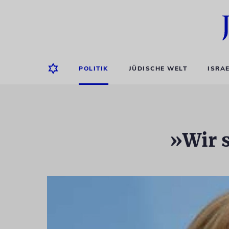
POLITIK
JÜDISCHE WELT
ISRA
»Wir s