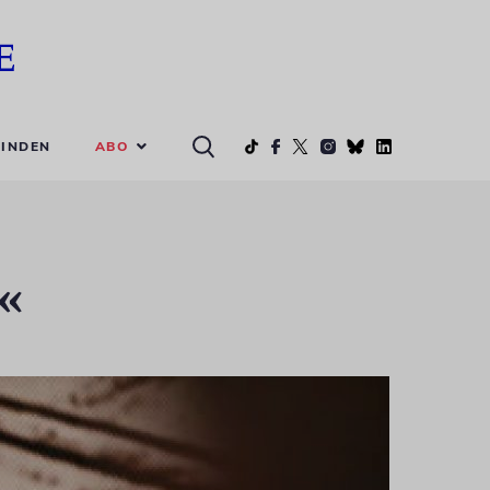
ABO
INDEN
n«