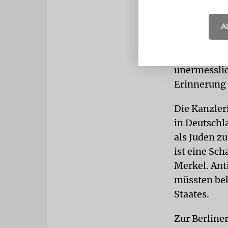
Auschwitz K
allen Mensc
A
misshandelt
Überlebende
unermesslic
Erinnerung 
Die Kanzler
in Deutschl
als Juden zu
ist eine Sc
Merkel. Ant
müssten bek
Staates.
Zur Berline