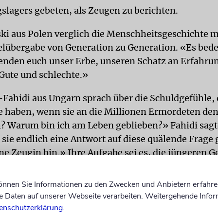
slagers gebeten, als Zeugen zu berichten.
ki aus Polen verglich die Menschheitsgeschichte m
felübergabe von Generation zu Generation. «Es bede
enden euch unser Erbe, unseren Schatz an Erfahru
Gute und schlechte.»
-Fahidi aus Ungarn sprach über die Schuldgefühle, 
 haben, wenn sie an die Millionen Ermordeten de
 Warum bin ich am Leben geblieben?» Fahidi sagt
 sie endlich eine Antwort auf diese quälende Frage
ine Zeugin bin.» Ihre Aufgabe sei es, die jüngeren 
formieren, was in Auschwitz passiert sei. «Wir Übe
tz sprechen über unser Leben und über das Leben 
können Sie Informationen zu den Zwecken und Anbietern erfahre
onte die 89-Jährige.
Daten auf unserer Webseite verarbeiten. Weitergehende Infor
enschutzerklärung
.
zum Schluss bat Christoph Heubner vom Internatio