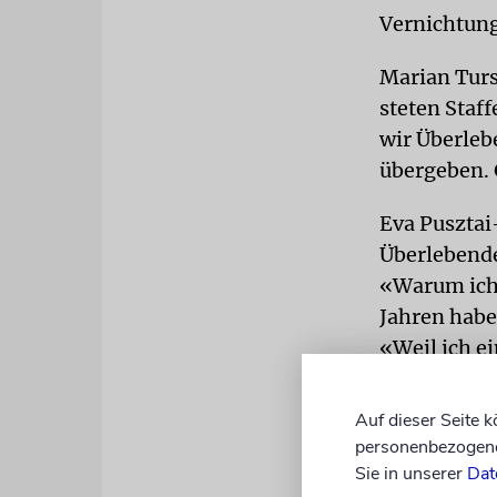
Vernichtung
Marian Turs
steten Staf
wir Überleb
übergeben. 
Eva Pusztai
Überlebende
«Warum ich?
Jahren habe
«Weil ich e
davon zu in
von Auschwi
Auf dieser Seite 
Toten», bet
personenbezogene 
Sie in unserer
Dat
DANK
Erst 