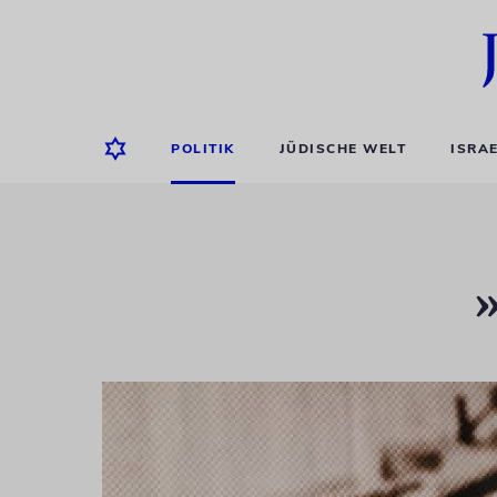
POLITIK
JÜDISCHE WELT
ISRA
»