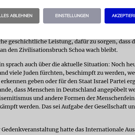
omitee die Kanzlerin auf die Bühne. Angela Merkel
hen, «die von Deutschland im Nationalsozialismus 
LLES ABLEHNEN
EINSTELLUNGEN
AKZEPTIER
, gequält und ermordet wurden». Sie dankte auch 
n, namentlich Marian Turski und Eva Pusztai-Fahid
he geschichtliche Leistung, dafür zu sorgen, dass d
an den Zivilisationsbruch Schoa wach bleibt.
in sprach auch über die aktuelle Situation: Noch h
and viele Juden fürchten, beschimpft zu werden, we
 erkennen geben oder für den Staat Israel Partei er
hande, dass Menschen in Deutschland angepöbelt w
isemitismus und andere Formen der Menschenfein
ämpft werden. Das sei Aufgabe der Gesellschaft un
r Gedenkveranstaltung hatte das Internationale Au