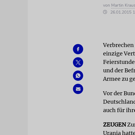
von
Martin Krau
26.01.2015 1
Verbrechen 
einzige Ver
Feierstunde
und der Bef
Armee zu g
Vor der Bun
Deutschland
auch für ih
ZEUGEN
Zum
Urania hatt