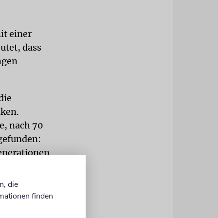
it einer
utet, dass
ngen
die
nken.
e, nach 70
 gefunden:
Generationen
rlebeben
unserer
n, die
mationen finden
nalen