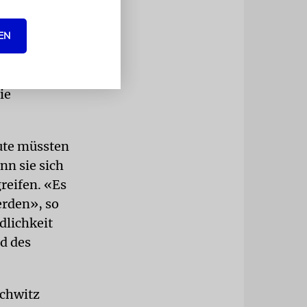
 gedachte
verfolgt,
EN
den
i, für ihre
ie
eute müssten
nn sie sich
greifen. «Es
erden», so
dlichkeit
d des
schwitz