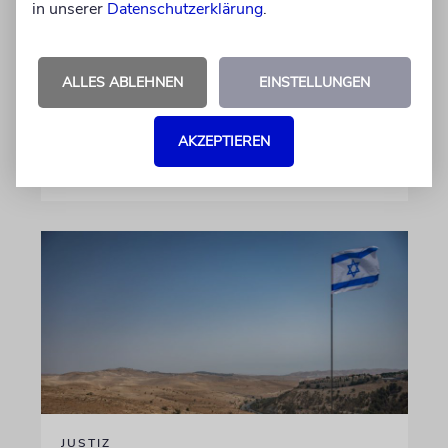
in unserer
Datenschutzerklärung
.
Gemeinde Köln, an WDR-
Programmdirektorin Andrea Schafarczyk
gewandt. Wir dokumentieren das Schreiben
ALLES ABLEHNEN
EINSTELLUNGEN
im Wortlaut
AKZEPTIEREN
von Felix Schotland
07.08.2026
JUSTIZ