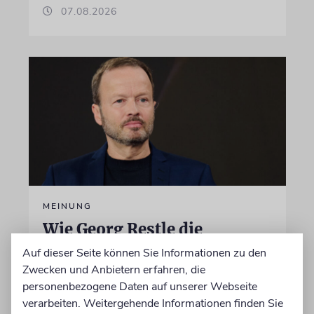
07.08.2026
MEINUNG
Wie Georg Restle die
Glaubwürdigkeit des ÖRR
Auf dieser Seite können Sie Informationen zu den
untergräbt
Zwecken und Anbietern erfahren, die
personenbezogene Daten auf unserer Webseite
Nach dem X-Post des Journalisten hat sich
verarbeiten. Weitergehende Informationen finden Sie
Felix Schotland, Vorstand der Synagogen-