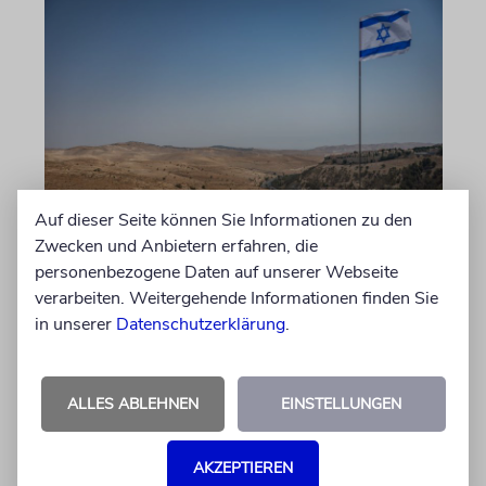
Auf dieser Seite können Sie Informationen zu den
JUSTIZ
Zwecken und Anbietern erfahren, die
Israelischer Siedler wegen
personenbezogene Daten auf unserer Webseite
Tötung eines Palästinensers
verarbeiten. Weitergehende Informationen finden Sie
angeklagt
in unserer
Datenschutzerklärung
.
Der getötete Aktivist setzte sich gegen
Siedlergewalt ein und war an dem Oscar-
ALLES ABLEHNEN
EINSTELLUNGEN
prämierten Film »No Other Land« beteiligt.
Jetzt steht der mutmaßliche Täter vor Gericht
AKZEPTIEREN