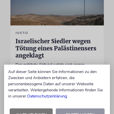
JUSTIZ
Israelischer Siedler wegen
Tötung eines Palästinensers
angeklagt
Der getötete Aktivist setzte sich gegen
Siedlergewalt ein und war an dem Oscar-
Auf dieser Seite können Sie Informationen zu den
prämierten Film »No Other Land« beteiligt.
Zwecken und Anbietern erfahren, die
Jetzt steht der mutmaßliche Täter vor Gericht
personenbezogene Daten auf unserer Webseite
verarbeiten. Weitergehende Informationen finden Sie
in unserer
Datenschutzerklärung
.
07.08.2026