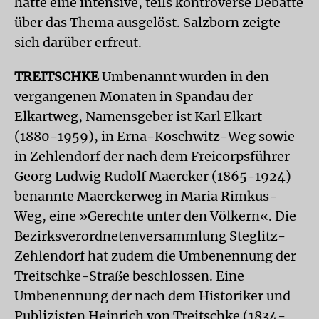
hatte eine intensive, teils kontroverse Debatte
über das Thema ausgelöst. Salzborn zeigte
sich darüber erfreut.
TREITSCHKE
Umbenannt wurden in den
vergangenen Monaten in Spandau der
Elkartweg, Namensgeber ist Karl Elkart
(1880-1959), in Erna-Koschwitz-Weg sowie
in Zehlendorf der nach dem Freicorpsführer
Georg Ludwig Rudolf Maercker (1865-1924)
benannte Maerckerweg in Maria Rimkus-
Weg, eine »Gerechte unter den Völkern«. Die
Bezirksverordnetenversammlung Steglitz-
Zehlendorf hat zudem die Umbenennung der
Treitschke-Straße beschlossen. Eine
Umbenennung der nach dem Historiker und
Publizisten Heinrich von Treitschke (1834-