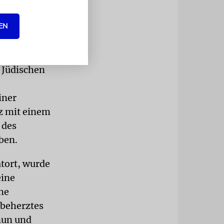
 Angreifer
!« Wie die
EN
er Angreifer
en.
r Jüdischen
iner
rz mit einem
 des
ben.
atort, wurde
eine
ine
 beherztes
nun und