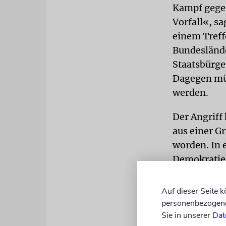
Kampf gegen
Vorfall«, s
einem Treff
Bundeslände
Staatsbürge
Dagegen müs
werden.
Der Angriff
aus einer Gr
worden. In 
Demokratie 
auf Facebook
eines der Op
Auf dieser Seite 
bezeichnet,
personenbezogene 
Sie in unserer
Dat
wurde mit d