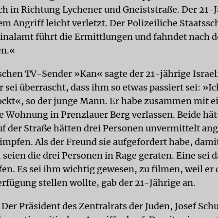
ich in Richtung Lychener und Gneiststraße. Der 21-
m Angriff leicht verletzt. Der Polizeiliche Staatss
nalamt führt die Ermittlungen und fahndet nach 
n.«
schen TV-Sender »Kan« sagte der 21-jährige Israel
 sei überrascht, dass ihm so etwas passiert sei: »I
ckt«, so der junge Mann. Er habe zusammen mit 
e Wohnung in Prenzlauer Berg verlassen. Beide hät
uf der Straße hätten drei Personen unvermittelt an
himpfen. Als der Freund sie aufgefordert habe, dami
seien die drei Personen in Rage geraten. Eine sei 
en. Es sei ihm wichtig gewesen, zu filmen, weil er 
rfügung stellen wollte, gab der 21-Jährige an.
Der Präsident des Zentralrats der Juden, Josef Schu