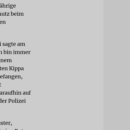
Jährige
chutz beim
den
i sagte am
ch bin immer
einem
ten Kippa
gefangen,
t
daraufhin auf
der Polizei
ster,