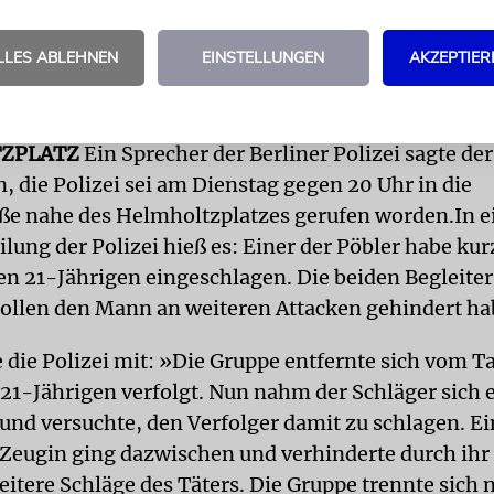
. Darin ist auch zu hören, wie der Angegriffene dem
Jude oder nicht Jude – du musst damit klarkommen
LLES ABLEHNEN
EINSTELLUNGEN
AKZEPTIER
g am Donnerstagnachmittag berichtete, soll sich d
m Beisein seiner Anwältin der Polizei gestellt hab
ZPLATZ
Ein Sprecher der Berliner Polizei sagte de
, die Polizei sei am Dienstag gegen 20 Uhr in die
e nahe des Helmholtzplatzes gerufen worden.In e
ilung der Polizei hieß es: Einer der Pöbler habe ku
den 21-Jährigen eingeschlagen. Die beiden Begleiter
sollen den Mann an weiteren Attacken gehindert ha
e die Polizei mit: »Die Gruppe entfernte sich vom T
21-Jährigen verfolgt. Nun nahm der Schläger sich 
 und versuchte, den Verfolger damit zu schlagen. E
 Zeugin ging dazwischen und verhinderte durch ihr
itere Schläge des Täters. Die Gruppe trennte sich 