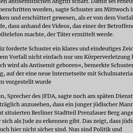
den antisemitischen Angriff scharf. Damit sei erneu
überschritten worden, sagte Schuster am Mittwoch in
cken und erschüttert gewesen, als er von dem Vorfal
fe, dass anhand des Videos, das einer der Betroffe
ltelefon machte, der Täter ermittelt werde.
iz forderte Schuster ein klares und eindeutiges Zei
 dem Vorfall nicht einfach nur um Körperverletzung
h wird als Antisemit geboren«, bemerkte Schuste
g, auf der eine neue Internetseite mit Schulmateria
m vorgestellt wurde
n, Sprecher des JFDA, sagte noch am späten Diens
rträglich anzusehen, dass ein junger jüdischer Mann
t situierten Berliner Stadtteil Prenzlauer Berg ang
r sich als Jude zu erkennen gibt. Das zeigt, dass jüd
ch hier nicht sicher sind. Nun sind Politik und