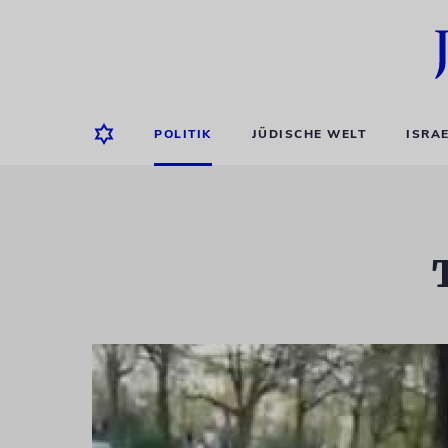
POLITIK
JÜDISCHE WELT
ISRA