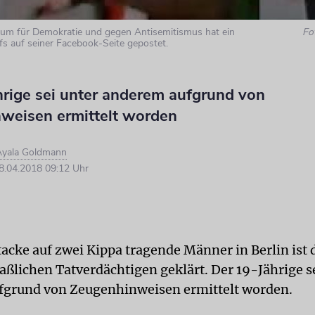
rum für Demokratie und gegen Antisemitismus hat ein
Fo
fs auf seiner Facebook-Seite gepostet.
hrige sei unter anderem aufgrund von
weisen ermittelt worden
Ayala Goldmann
.04.2018 09:12 Uhr
acke auf zwei Kippa tragende Männer in Berlin ist d
ßlichen Tatverdächtigen geklärt. Der 19-Jährige s
fgrund von Zeugenhinweisen ermittelt worden.