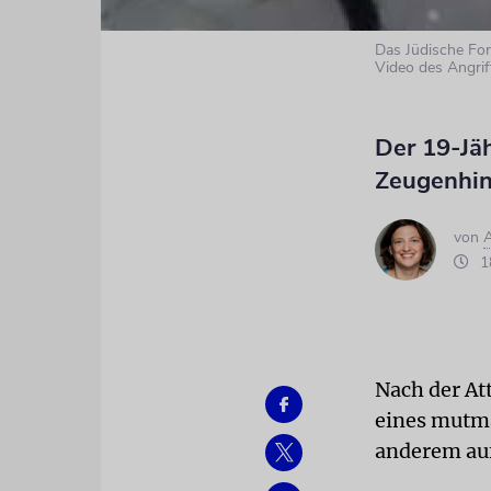
Das Jüdische Fo
Video des Angrif
Der 19-Jä
Zeugenhin
von
18
Nach der Att
eines mutma
anderem au