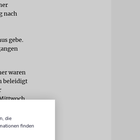
her
g nach
us gebe.
gangen
ner waren
h beleidigt
r
 Mittwoch
 Gürtel auf
Jude«)
n, die
te Video
mationen finden
 Israeli,