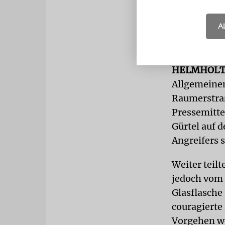
angefertigt
nachruft: »
A
Bild-Zeitun
inzwischen i
HELMHOLT
Allgemeinen
Raumerstraß
Pressemitte
Gürtel auf 
Angreifers 
Weiter teilt
jedoch vom 
Glasflasche
couragierte
Vorgehen we