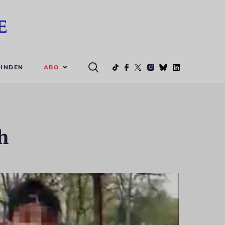
ABO
INDEN
h