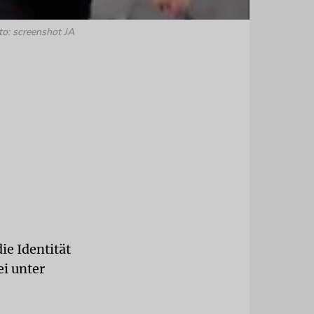
to: screenshot JA
ie Identität
ei unter