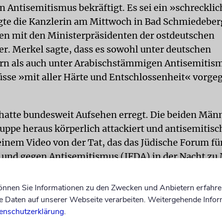
 Antisemitismus bekräftigt. Es sei ein »schrecklic
agte die Kanzlerin am Mittwoch in Bad Schmiedeber
en mit den Ministerpräsidenten der ostdeutschen
r. Merkel sagte, dass es sowohl unter deutschen
rn als auch unter Arabischstämmigen Antisemitism
se »mit aller Härte und Entschlossenheit« vorge
 hatte bundesweit Aufsehen erregt. Die beiden Män
uppe heraus körperlich attackiert und antisemitisc
einem Video von der Tat, das das Jüdische Forum fü
und gegen Antisemitismus (JFDA) in der Nacht zu
 postete, ist zu sehen, wie ein Angreifer mit einem
fer eindrischt und ihn als »Jahudi« (arabisch für »
können Sie Informationen zu den Zwecken und Anbietern erfahre
 ehe ein anderer Mann ihn wegzieht. Das verwackel
Daten auf unserer Webseite verarbeiten. Weitergehende Infor
enschutzerklärung
.
em Handy von einem der Opfer, einem 21 Jahre alten