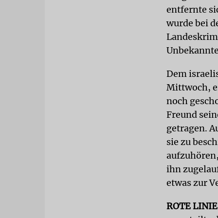
entfernte s
wurde bei de
Landeskrimi
Unbekannte
Dem israeli
Mittwoch, er
noch gescho
Freund sein
getragen. A
sie zu besc
aufzuhören, 
ihn zugelauf
etwas zur Ve
ROTE LINIE