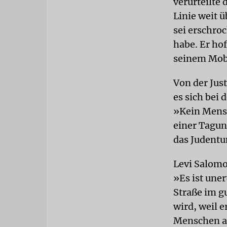
verurteilte 
Linie weit 
sei erschro
habe. Er hof
seinem Mobi
Von der Just
es sich bei
»Kein Mensc
einer Tagun
das Judentu
Levi Salomo
»Es ist une
Straße im gu
wird, weil e
Menschen au