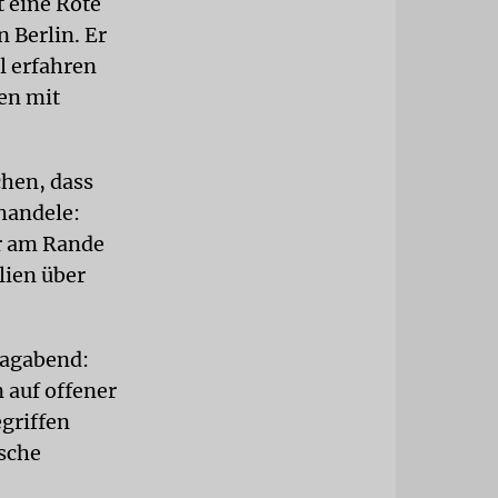
t eine Rote
 Berlin. Er
l erfahren
nen mit
chen, dass
 handele:
r am Rande
lien über
tagabend:
 auf offener
egriffen
ische