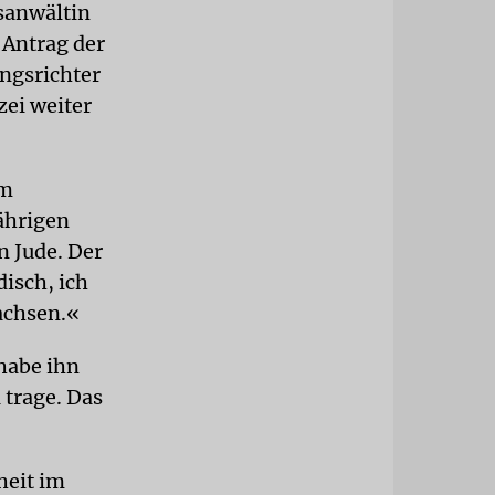
tsanwältin
f Antrag der
ngsrichter
zei weiter
am
ährigen
n Jude. Der
isch, ich
wachsen.«
habe ihn
 trage. Das
heit im