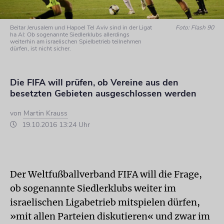
Beitar Jerusalem und Hapoel Tel Aviv sind in der Ligat
Foto: Flash 90
ha Al: Ob sogenannte Siedlerklubs allerdings
weiterhin am israelischen Spielbetrieb teilnehmen
dürfen, ist nicht sicher.
Die FIFA will prüfen, ob Vereine aus den
besetzten Gebieten ausgeschlossen werden
von
Martin Krauss
19.10.2016 13:24 Uhr
Der Weltfußballverband FIFA will die Frage,
ob sogenannte Siedlerklubs weiter im
israelischen Ligabetrieb mitspielen dürfen,
»mit allen Parteien diskutieren« und zwar im