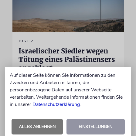
JUSTIZ
Israelischer Siedler wegen
Tötung eines Palästinensers
angeklagt
Auf dieser Seite können Sie Informationen zu den
Der getötete Aktivist setzte sich gegen
Zwecken und Anbietern erfahren, die
Siedlergewalt ein und war an dem Oscar-
personenbezogene Daten auf unserer Webseite
prämierten Film »No Other Land« beteiligt.
verarbeiten. Weitergehende Informationen finden Sie
Jetzt steht der mutmaßliche Täter vor Gericht
in unserer
Datenschutzerklärung
.
07.08.2026
ALLES ABLEHNEN
EINSTELLUNGEN