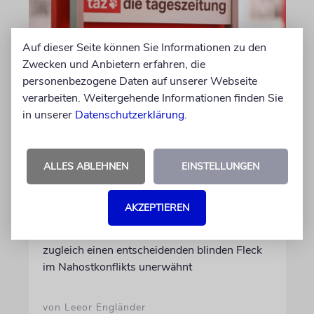
Auf dieser Seite können Sie Informationen zu den
Zwecken und Anbietern erfahren, die
personenbezogene Daten auf unserer Webseite
verarbeiten. Weitergehende Informationen finden Sie
MEDIEN
in unserer
Datenschutzerklärung
.
Wo steckt die
palästinensische
ALLES ABLEHNEN
EINSTELLUNGEN
Opposition?
Zwei taz-Essays erzählen eindringlich von
AKZEPTIEREN
palästinensischer und muslimischer
Entfremdung in Deutschland. Sie lassen
zugleich einen entscheidenden blinden Fleck
im Nahostkonflikts unerwähnt
von Leeor Engländer