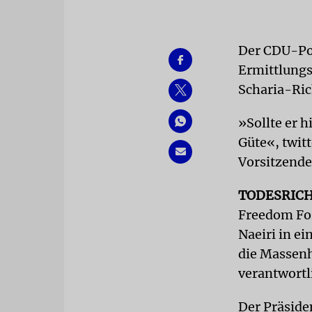
Der CDU-Pol
Ermittlungs
Scharia-Ric
»Sollte er h
Güte«, twit
Vorsitzende
TODESRIC
Freedom For
Naeiri in ei
die Massenh
verantwortli
Der Präside