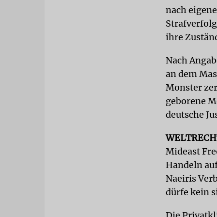
nach eigene
Strafverfol
ihre Zuständ
Nach Angabe
an dem Mass
Monster zer
geborene Me
deutsche Jus
WELTRECH
Mideast Fre
Handeln auf
Naeiris Ver
dürfe kein s
Die Privatk