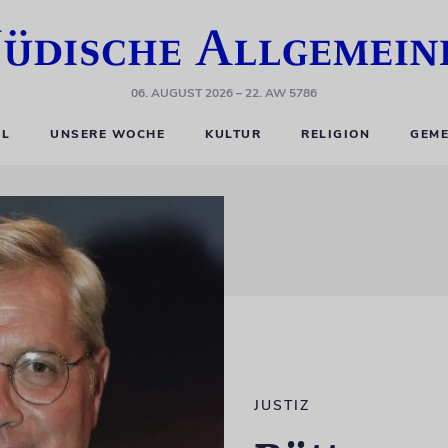
06. AUGUST 2026
– 22. AW 5786
EL
UNSERE WOCHE
KULTUR
RELIGION
GEME
JUSTIZ