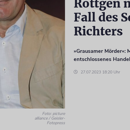
Röttgen 
Fall des 
Richters
»Grausamer Mörder«: M
entschlossenes Hande
27.07.2023 18:20 Uhr
Foto: picture
alliance / Geisler-
Fotopress