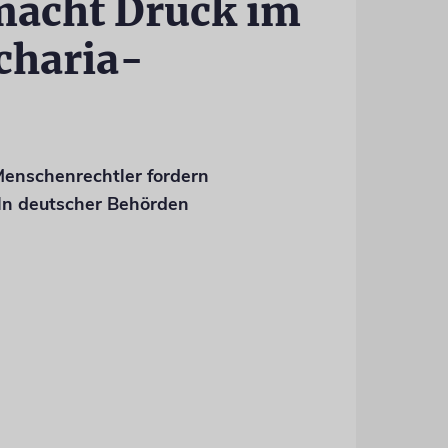
macht Druck im
Scharia-
enschenrechtler fordern
ln deutscher Behörden