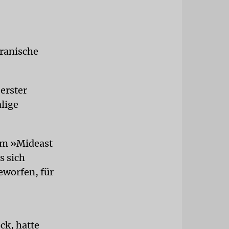
iranische
 erster
lige
em »Mideast
s sich
eworfen, für
ck, hatte