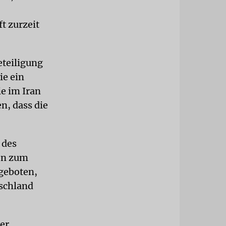
t zurzeit
eteiligung
ie ein
e im Iran
n, dass die
 des
en zum
 geboten,
tschland
er