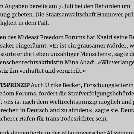
n Angaben bereits am 7. Juli bei den Behörden um
gung gebeten. Die Staatsanwaltschaft Hannover prüf
igkeit in dem Fall.
n des Mideast Freedom Forums hat Naeiri seine B
aker eingeräumt. »Er ist ein grausamer Mörder, w
störte er die Leben unzähliger Menschen«, sagte di
nschenrechtsaktivistin Mina Ahadi. »Wir verlange
tiz ihn verhaftet und verurteilt.«
TSPRINZIP
Auch Ulrike Becker, Forschungsleiterin
edom Forums, fordert die Strafverfolgungsbehörd
: »Es ist nach dem Weltrechtsprinzip möglich und
brechen in Deutschland zu ahnden«, sagte sie. Deu
icherer Hafen für Irans Todesrichter sein.
linik dementierte in der »Hannoverscher Allgemein