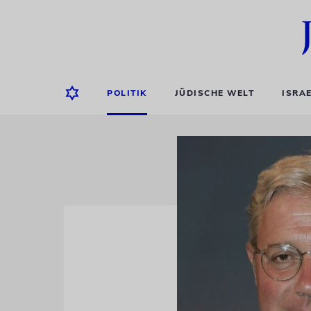
POLITIK
JÜDISCHE WELT
ISRA