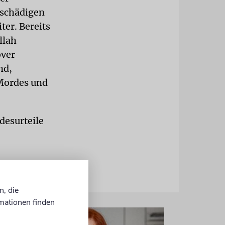
 schädigen
ter. Bereits
llah
over
nd,
Mordes und
desurteile
n, die
mationen finden