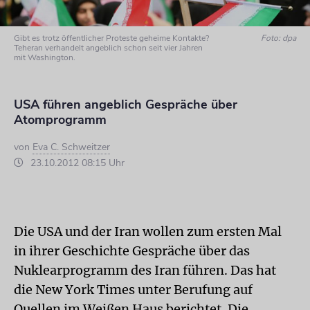
Gibt es trotz öffentlicher Proteste geheime Kontakte?
Foto: dpa
Teheran verhandelt angeblich schon seit vier Jahren
mit Washington.
USA führen angeblich Gespräche über
Atomprogramm
von
Eva C. Schweitzer
23.10.2012 08:15 Uhr
Die USA und der Iran wollen zum ersten Mal
in ihrer Geschichte Gespräche über das
Nuklearprogramm des Iran führen. Das hat
die New York Times unter Berufung auf
Quellen im Weißen Haus berichtet. Die