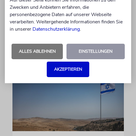
Auf dieser Seite können Sie Informationen zu den
Felix Schotland, Vorstand der Synagogen-
Zwecken und Anbietern erfahren, die
Gemeinde Köln, an WDR-
personenbezogene Daten auf unserer Webseite
Programmdirektorin Andrea Schafarczyk
verarbeiten. Weitergehende Informationen finden Sie
gewandt. Wir dokumentieren das Schreiben
in unserer
Datenschutzerklärung
.
im Wortlaut
von Felix Schotland
ALLES ABLEHNEN
EINSTELLUNGEN
07.08.2026
AKZEPTIEREN