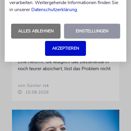
verarbeiten. Weitergehende Informationen finden Sie
in unserer
Datenschutzerklärung
.
ALLES ABLEHNEN
EINSTELLUNGEN
MEINUNG
Renten: Her mit der
AKZEPTIEREN
aufrichtigen Debatte!
Eine Reform, die lediglich das Bestehende in
noch teurer absichert, löst das Problem nicht
von Günter Jek
10.08.2026