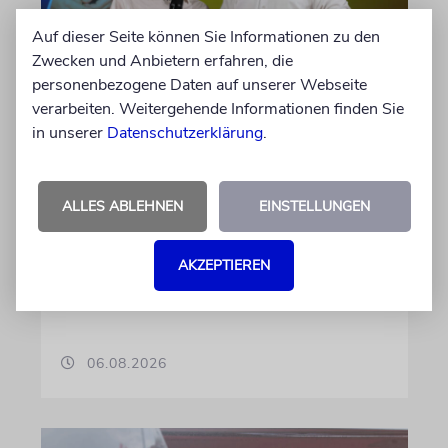
Auf dieser Seite können Sie Informationen zu den
Zwecken und Anbietern erfahren, die
personenbezogene Daten auf unserer Webseite
MAGDEBURG
verarbeiten. Weitergehende Informationen finden Sie
in unserer
Datenschutzerklärung
.
Jüdische Gemeinden in
Sachsen-Anhalt kritisieren
Hallervorden-Wahlkampf
ALLES ABLEHNEN
EINSTELLUNGEN
der CDU
Der Landesverband der jüdischen
AKZEPTIEREN
Gemeinschaft schaltet sich mit deutlichen
Worten in die Debatte ein
06.08.2026