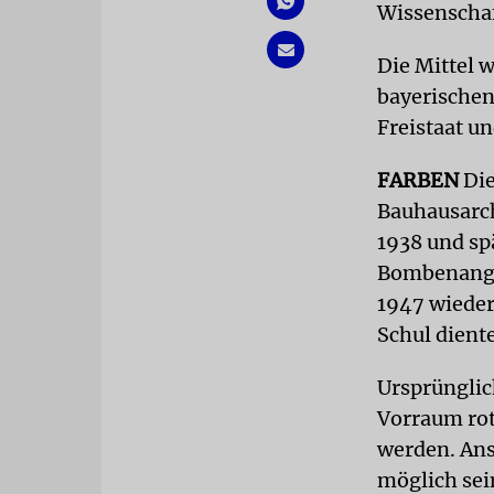
Wissenschaf
Die Mittel 
bayerische
Freistaat u
FARBEN
Die
Bauhausarch
1938 und sp
Bombenangri
1947 wieder
Schul dient
Ursprünglic
Vorraum rot
werden. Ans
möglich sei