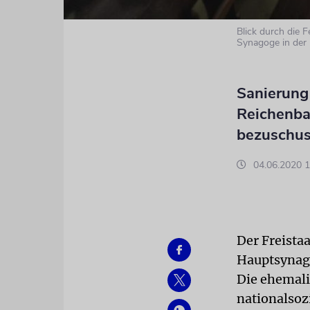
Blick durch die 
Synagoge in der
Sanierung
Reichenba
bezuschus
04.06.2020 1
Der Freista
Hauptsynago
Die ehemali
nationalsoz