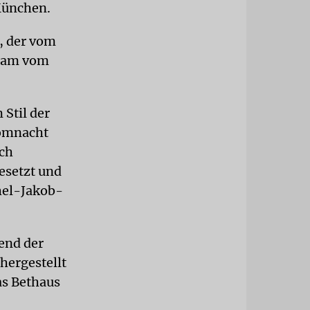
München.
, der vom
nsam vom
Stil der
romnacht
rch
esetzt und
hel-Jakob-
end der
hergestellt
as Bethaus