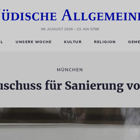
06. AUGUST 2026
– 23. AW 5786
EL
UNSERE WOCHE
KULTUR
RELIGION
GEME
MÜNCHEN
uschuss für Sanierung v