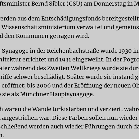
tsminister Bernd Sibler (CSU) am Donnerstag in 
werden aus dem Entschädigungsfonds bereitgestellt
n Wissenschaftsministerium verwaltet und gemei
nd den Kommunen getragen wird.
 Synagoge in der Reichenbachstraße wurde 1930 im 
itektur errichtet und 1931 eingeweiht. In der Pog
äter während des Zweiten Weltkriegs wurde sie du
ffe schwer beschädigt. Später wurde sie instand g
 eröffnet; bis 2006 und der Eröffnung der neuen O
e sie als Münchner Hauptsynagoge.
h waren die Wände türkisfarben und verziert, währ
 angestrichen war. Diese Farben sollen nun wieder 
chließend werden auch wieder Führungen durch d
n.