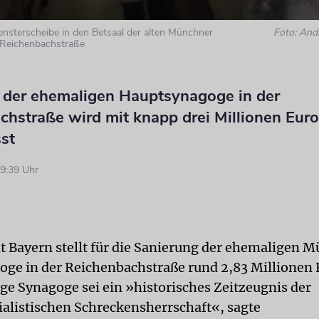
Fensterscheibe in den Betsaal der alten Münchner
Foto: And
 Reichenbachstraße
 der ehemaligen Hauptsynagoge in der
chstraße wird mit knapp drei Millionen Euro
st
9:39 Uhr
at Bayern stellt für die Sanierung der ehemaligen 
ge in der Reichenbachstraße rund 2,83 Millionen E
ge Synagoge sei ein »historisches Zeitzeugnis der
ialistischen Schreckensherrschaft«, sagte