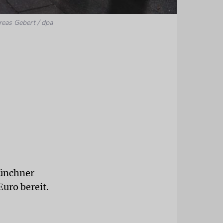
reas Gebert / dpa
Münchner
uro bereit.