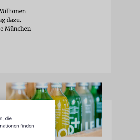
 Millionen
ag dazu.
nde München
n, die
mationen finden