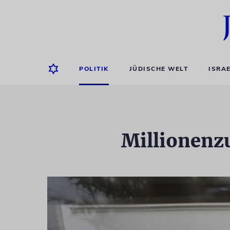
POLITIK
JÜDISCHE WELT
ISRA
Millionenz