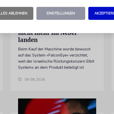
DUBLIN
Wegen Israel-Boykott:
LLES ABLEHNEN
EINSTELLUNGEN
AKZEPTIER
Irisches
Regierungsflugzeug kann
nicht mehr im Nebel
landen
Beim Kauf der Maschine wurde bewusst
auf das System »FalconEye« verzichtet,
weil der israelische Rüstungskonzern Elbit
Systems an dem Produkt beteiligt ist
06.08.2026