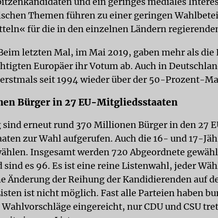
itzenkandidaten und ein geringes mediales Intere
ischen Themen führen zu einer geringen Wahlbete
teln« für die in den einzelnen Ländern regierenden
eim letzten Mal, im Mai 2019, gaben mehr als die 
tigten Europäer ihr Votum ab. Auch in Deutschland
 erstmals seit 1994 wieder über der 50-Prozent-Ma
nen Bürger in 27 EU-Mitgliedsstaaten
sind erneut rund 370 Millionen Bürger in den 27 
aaten zur Wahl aufgerufen. Auch die 16- und 17-Jä
ählen. Insgesamt werden 720 Abgeordnete gewählt
sind es 96. Es ist eine reine Listenwahl, jeder Wäh
e Änderung der Reihung der Kandidierenden auf d
isten ist nicht möglich. Fast alle Parteien haben b
e Wahlvorschläge eingereicht, nur CDU und CSU tre