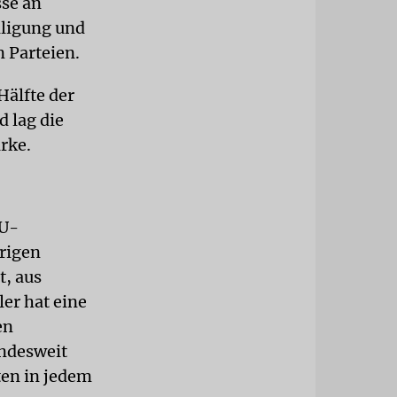
sse an
iligung und
 Parteien.
Hälfte der
 lag die
rke.
EU-
hrigen
, aus
ler hat eine
en
undesweit
ten in jedem