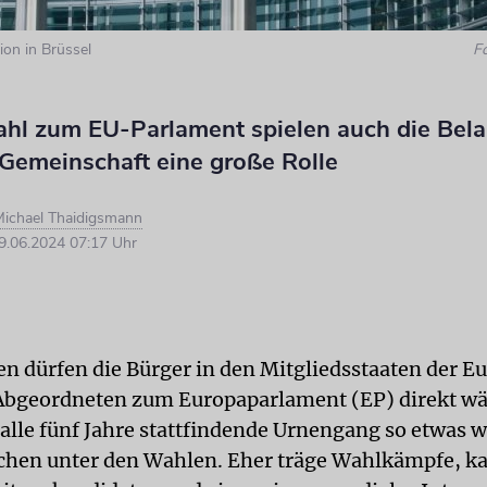
on in Brüssel
F
ahl zum EU-Parlament spielen auch die Bela
 Gemeinschaft eine große Rolle
ichael Thaidigsmann
.06.2024 07:17 Uhr
ren dürfen die Bürger in den Mitgliedsstaaten der E
Abgeordneten zum Europaparlament (EP) direkt w
 alle fünf Jahre stattfindende Urnengang so etwas w
chen unter den Wahlen. Eher träge Wahlkämpfe, 