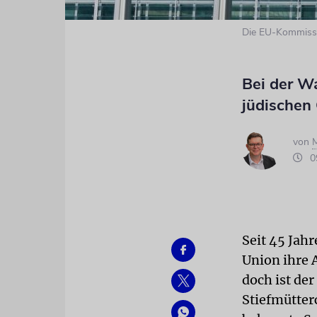
Die EU-Kommissi
Bei der W
jüdischen
von
M
09
Seit 45 Jah
Union ihre 
doch ist der
Stiefmütter