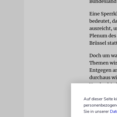
Bundesland 
Eine Sperrk
bedeutet, d
ausreicht, u
Plenum des 
Brüssel statt
Doch um was
Themen wird
Entgegen an
durchaus wi
Verabschied
Kommissio
Auf dieser Seite 
Allerdings 
personenbezogene 
Sie in unserer
Dat
wenig mitzu