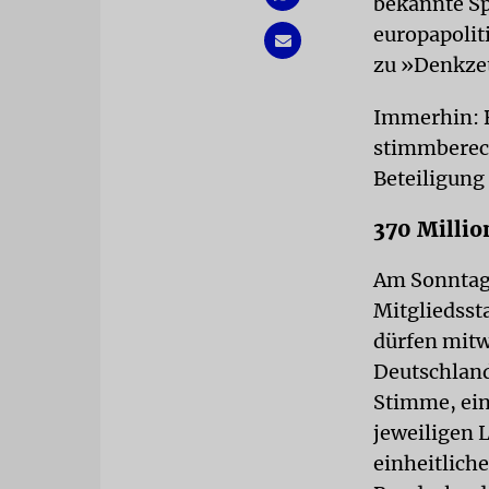
bekannte Sp
europapolit
zu »Denkzet
Immerhin: B
stimmberech
Beteiligung
370 Millio
Am Sonntag 
Mitgliedsst
dürfen mitw
Deutschland 
Stimme, ein
jeweiligen L
einheitlich