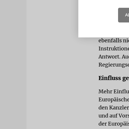
Mitgliedsst
anderem, wa
A
mehr, als i
Der EU-Auße
ebenfalls n
Instruktion
Antwort. Au
Regierungsc
Einfluss 
Mehr Einflu
Europäische
den Kanzler
und auf Vor
der Europäi