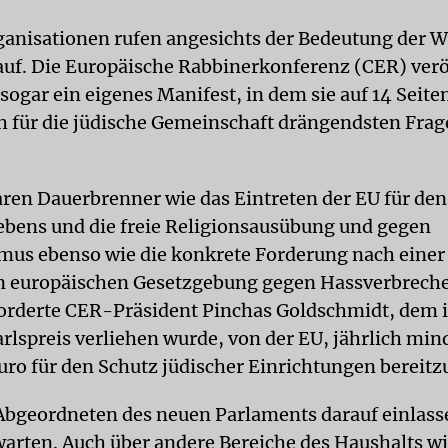
ganisationen rufen angesichts der Bedeutung der W
uf. Die Europäische Rabbinerkonferenz (CER) verö
ogar ein eigenes Manifest, in dem sie auf 14 Seiten
h für die jüdische Gemeinschaft drängendsten Fra
ren Dauerbrenner wie das Eintreten der EU für den
ebens und die freie Religionsausübung und gegen
mus ebenso wie die konkrete Forderung nach einer
n europäischen Gesetzgebung gegen Hassverbrech
rderte CER-Präsident Pinchas Goldschmidt, dem 
rlspreis verliehen wurde, von der EU, jährlich min
uro für den Schutz jüdischer Einrichtungen bereitzu
 Abgeordneten des neuen Parlaments darauf einlas
warten. Auch über andere Bereiche des Haushalts w