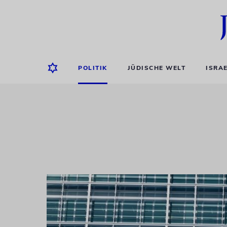
POLITIK
JÜDISCHE WELT
ISRA