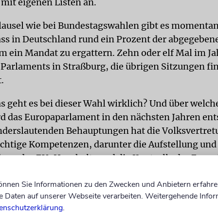
mit eigenen Listen an.
lausel wie bei Bundestagswahlen gibt es momentan
ass in Deutschland rund ein Prozent der abgegebe
m ein Mandat zu ergattern. Zehn oder elf Mal im Ja
Parlaments in Straßburg, die übrigen Sitzungen fi
.
 geht es bei dieser Wahl wirklich? Und über welch
 das Europaparlament in den nächsten Jahren ent
derslautenden Behauptungen hat die Volksvertret
chtige Kompetenzen, darunter die Aufstellung und
ung des EU-Haushalts und die Kontrolle der Euro
n.
können Sie Informationen zu den Zwecken und Anbietern erfahre
hat das Parlament auf dem Feld der Außenpolitik inh
Daten auf unserer Webseite verarbeiten. Weitergehende Infor
enschutzerklärung
.
bestimmen. Das letzte Wort haben die Regierunge