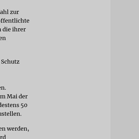
ahl zur
ffentlichte
 die ihrer
gen
 Schutz
en.
im Mai der
destens 50
stellen.
sen werden,
ird