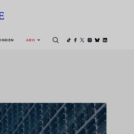
ABO
INDEN