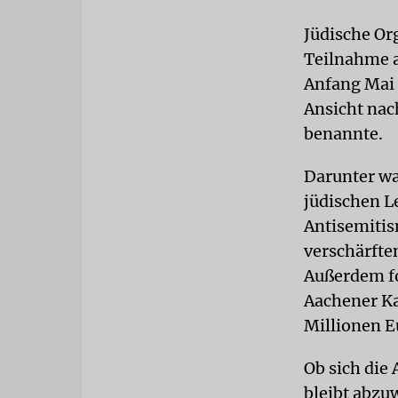
Jüdische Or
Teilnahme a
Anfang Mai s
Ansicht nac
benannte.
Darunter wa
jüdischen L
Antisemitis
verschärfte
Außerdem fo
Aachener Ka
Millionen E
Ob sich die
bleibt abzu