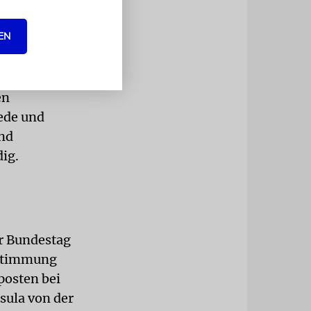
er
ht viel
EN
ird
en
ede und
und
ig.
r Bundestag
bstimmung
posten bei
sula von der