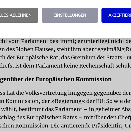
aaten, und sie müssen einstimmig entscheiden, unt
s Sanktionen angeht. Den Abgeordneten bleibt nic
LLES ABLEHNEN
EINSTELLUNGEN
AKZEPTIER
hre Forderungen in Resolutionen zu gießen.
nbeauftragte (aktuell der Spanier Josep Borrell) w
icht vom Parlament bestimmt; er unterliegt nicht d
en des Hohen Hauses, steht ihm aber regelmäßig R
ch der Europäische Rat, das Gremium der Staats- 
hefs, ist dem Parlament keine Rechenschaft schuld
gegenüber der Europäischen Kommission
ss hat die Volksvertretung hingegen gegenüber der
n Kommission, der »Regierung« der EU: So wie de
 wählt, bestimmt das Parlament – in geheimer A
schlag des Europäischen Rates – mit über den Chef
schen Kommission. Die amtierende Präsidentin, Ur