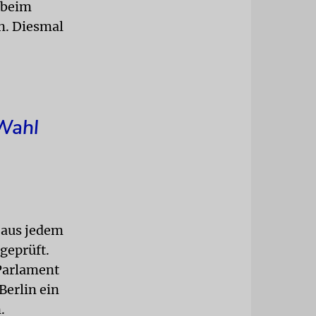
t beim
n. Diesmal
Wahl
(aus jedem
geprüft.
 Parlament
Berlin ein
.