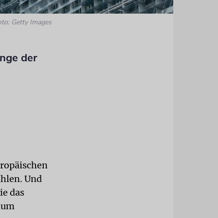
oto: Getty Images
nge der
uropäischen
ählen. Und
ie das
kaum