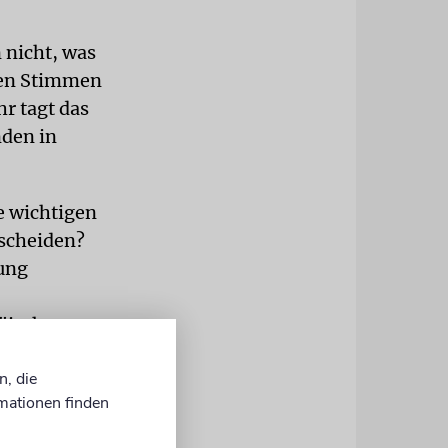
 nicht, was
nen Stimmen
hr tagt das
nden in
e wichtigen
scheiden?
ung
päischen
n, die
altlich
mationen finden
n der