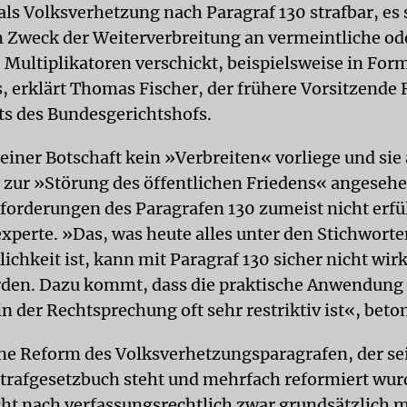
als Volksverhetzung nach Paragraf 130 strafbar, es 
Zweck der Weiterverbreitung an vermeintliche od
 Multiplikatoren verschickt, beispielsweise in For
s, erklärt Thomas Fischer, der frühere Vorsitzende 
ats des Bundesgerichtshofs.
einer Botschaft kein »Verbreiten« vorliege und sie
t zur »Störung des öffentlichen Friedens« angeseh
forderungen des Paragrafen 130 zumeist nicht erfül
experte. »Das, was heute alles unter den Stichwort
lichkeit ist, kann mit Paragraf 130 sicher nicht wi
rden. Dazu kommt, dass die praktische Anwendung
n der Rechtsprechung oft sehr restriktiv ist«, beton
ne Reform des Volksverhetzungsparagrafen, der sei
trafgesetzbuch steht und mehrfach reformiert wurd
cht nach verfassungsrechtlich zwar grundsätzlich m