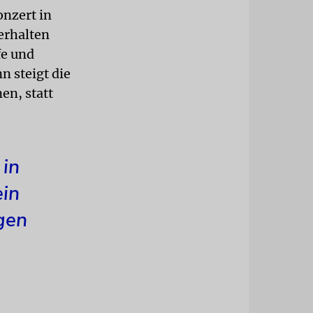
nzert in
erhalten
fe und
 steigt die
en, statt
 in
ein
gen