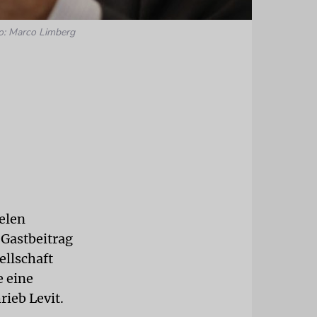
o: Marco Limberg
elen
 Gastbeitrag
ellschaft
e eine
ieb Levit.