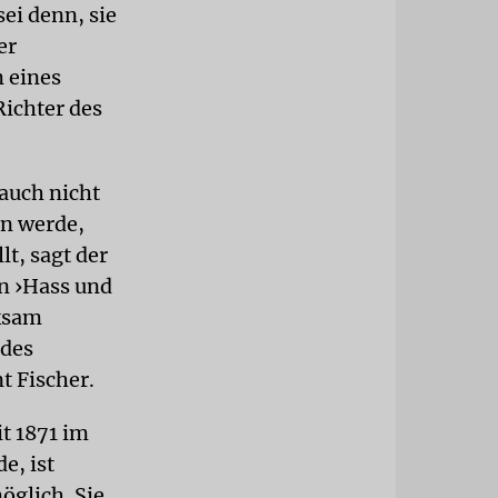
sei denn, sie
er
m eines
Richter des
 auch nicht
en werde,
lt, sagt der
en ›Hass und
rksam
 des
t Fischer.
t 1871 im
e, ist
öglich. Sie