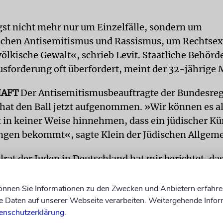
gst nicht mehr nur um Einzelfälle, sondern um
schen Antisemitismus und Rassismus, um Rechtse
völkische Gewalt«, schrieb Levit. Staatliche Behörd
usforderung oft überfordert, meint der 32-jährige 
HAFT
Der Antisemitismusbeauftragte der Bundesreg
, hat den Ball jetzt aufgenommen. »Wir können es a
t in keiner Weise hinnehmen, dass ein jüdischer Kü
gen bekommt«, sagte Klein der Jüdischen Allgeme
rat der Juden in Deutschland hat mir berichtet, das
E-Mails eingehen, die schlimmste Beschimpfungen
Mail äußert der Absender beispielsweise: ›Ich wünsc
können Sie Informationen zu den Zwecken und Anbietern erfahre
och Tod und Untergang, ihr verdammtes Dreckspac
Daten auf unserer Webseite verarbeiten. Weitergehende Infor
enschutzerklärung
.
rheber dieser E-Mail eingeleitete Ermittlungsver