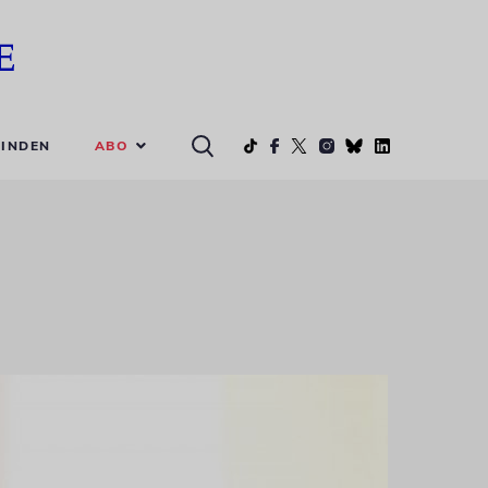
ABO
INDEN