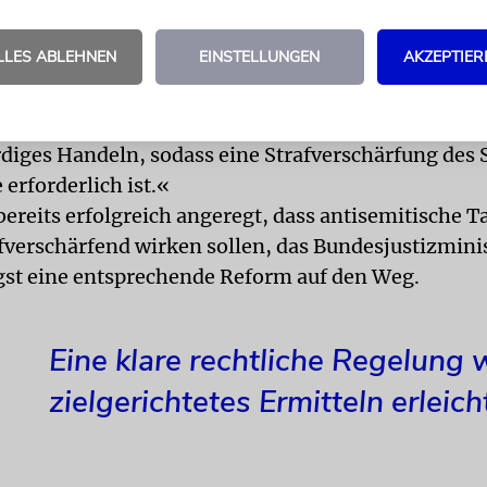
«
LLES ABLEHNEN
EINSTELLUNGEN
AKZEPTIER
ng sei nach jetziger Rechtslage nicht strafbar, so
enüber dem Adressaten erfolge und nicht verbreitet
 liege hier eine Gesetzeslücke vor. »Es handelt sic
rdiges Handeln, sodass eine Strafverschärfung des 
e erforderlich ist.«
bereits erfolgreich angeregt, dass antisemitische 
afverschärfend wirken sollen, das Bundesjustizmin
gst eine entsprechende Reform auf den Weg.
Eine klare rechtliche Regelung
zielgerichtetes Ermitteln erleich