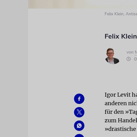
Felix Klein, Ant
Felix Klei
von
M
09
Igor Levit 
anderen nic
für den »Tag
zum Handeln
»drastische