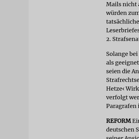
Mails nicht 
würden zum 
tatsächliche
Leserbriefe
2. Strafsen
Solange bei 
als geeigne
seien die An
Strafrechts
Hetze‹ Wirk
verfolgt we
Paragrafen i
REFORM
Ei
deutschen S
seiner Ansi