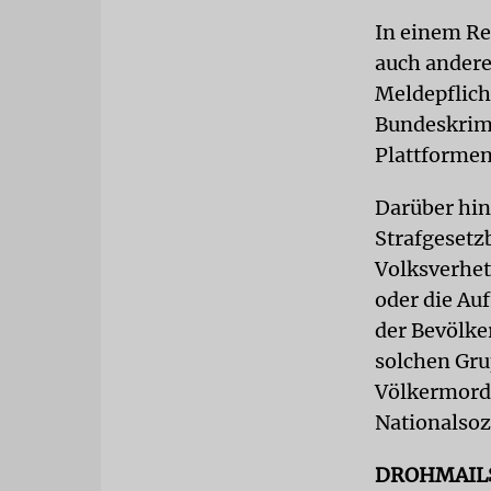
In einem R
auch andere
Meldepflicht
Bundeskrimi
Plattformen
Darüber hin
Strafgesetz
Volksverhet
oder die A
der Bevölke
solchen Gru
Völkermords
Nationalsoz
DROHMAIL