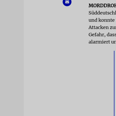
MORDDRO
Süddeutschl
und konnte 
Attacken zu
Gefahr, das
alarmiert un