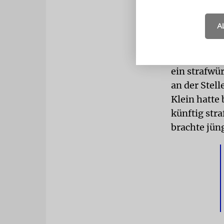
eingestellt.
A
Diese Äußeru
sie nur geg
seiner Sicht
ein strafwü
an der Stell
Klein hatte 
künftig str
brachte jün