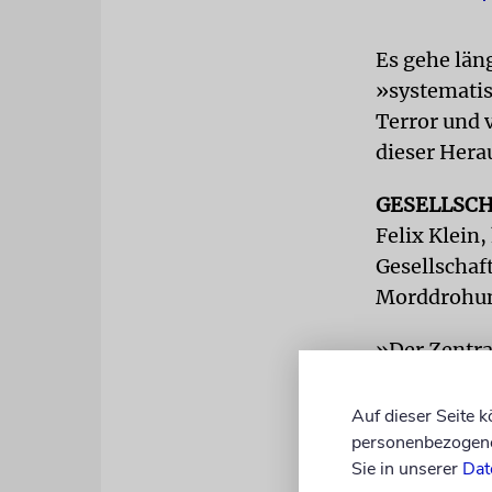
Es gehe län
»systemati
Terror und 
dieser Hera
GESELLSC
Felix Klein
Gesellschaf
Morddrohun
»Der Zentral
regelmäßig 
In einer E-
Auf dieser Seite 
Juden nur n
personenbezogene 
Sie in unserer
Dat
gegen den U