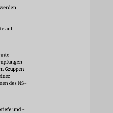
 werden
te auf
annte
himpfungen
en Gruppen
einer
gnen des NS-
riefe und -