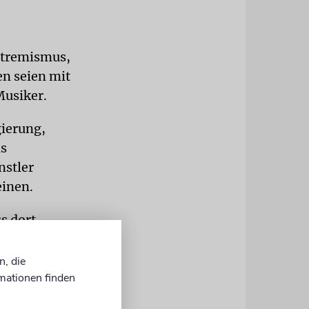
xtremismus,
en seien mit
Musiker.
ierung,
ls
nstler
inen.
s dort
 enthalten.
he allen
n, die
k.‹ Das
mationen finden
fahren wurde