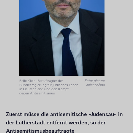
Felix Klein, Beauftragter der
Foto: picture
Bundesregierung für jüdisches Leben
alliance/dpa
in Deutschland und den Kampf
gegen Antisemitismus
Zuerst müsse die antisemitische »Judensau« in
der Lutherstadt entfernt werden, so der
Antisemitismusbeauftragte