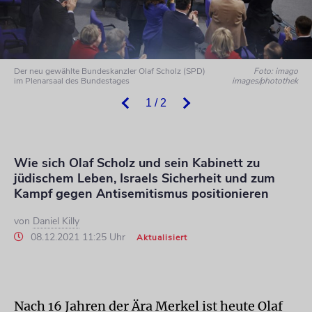
Der neu gewählte Bundeskanzler Olaf Scholz (SPD)
Foto: imago
im Plenarsaal des Bundestages
images/photothek
1 / 2
Wie sich Olaf Scholz und sein Kabinett zu
jüdischem Leben, Israels Sicherheit und zum
Kampf gegen Antisemitismus positionieren
von
Daniel Killy
08.12.2021 11:25 Uhr
Aktualisiert
Nach 16 Jahren der Ära Merkel ist heute Olaf