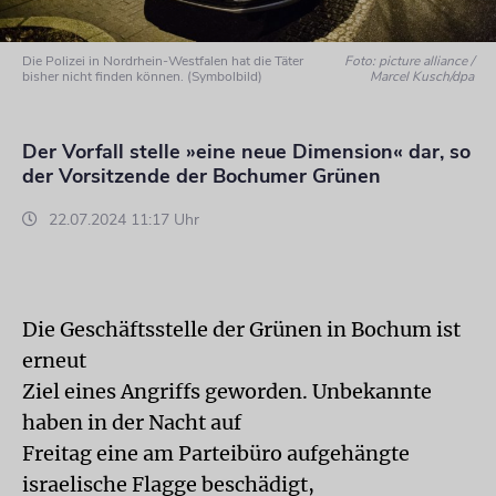
Die Polizei in Nordrhein-Westfalen hat die Täter
Foto: picture alliance /
bisher nicht finden können. (Symbolbild)
Marcel Kusch/dpa
Der Vorfall stelle »eine neue Dimension« dar, so
der Vorsitzende der Bochumer Grünen
22.07.2024 11:17 Uhr
Die Geschäftsstelle der Grünen in Bochum ist
erneut
Ziel eines Angriffs geworden. Unbekannte
haben in der Nacht auf
Freitag eine am Parteibüro aufgehängte
israelische Flagge beschädigt,