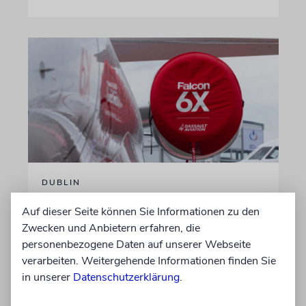
DUBLIN
Wegen Israel-Boykott:
Auf dieser Seite können Sie Informationen zu den
Irisches Regierungsflugzeug
Zwecken und Anbietern erfahren, die
kann nicht mehr im Nebel
personenbezogene Daten auf unserer Webseite
landen
verarbeiten. Weitergehende Informationen finden Sie
in unserer
Datenschutzerklärung
.
Beim Kauf der Maschine wurde bewusst auf
das System »FalconEye« verzichtet, weil der