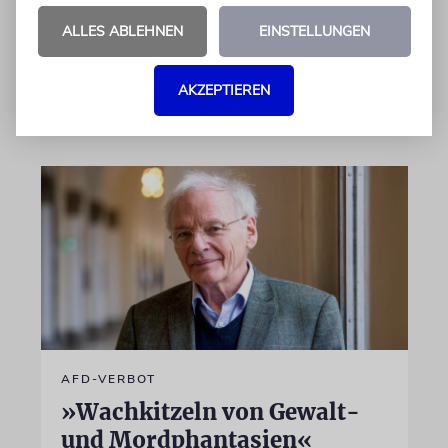
israelische Rüstungskonzern Elbit Systems an
ALLES ABLEHNEN
EINSTELLUNGEN
dem Produkt beteiligt ist
AKZEPTIEREN
07.08.2026
AFD-VERBOT
»Wachkitzeln von Gewalt-
und Mordphantasien«