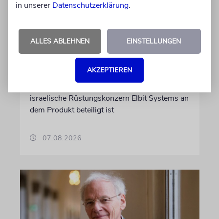
in unserer
Datenschutzerklärung
.
Wegen Israel-Boykott:
Irisches Regierungsflugzeug
kann nicht mehr im Nebel
ALLES ABLEHNEN
EINSTELLUNGEN
landen
AKZEPTIEREN
Beim Kauf der Maschine wurde bewusst auf
das System »FalconEye« verzichtet, weil der
israelische Rüstungskonzern Elbit Systems an
dem Produkt beteiligt ist
07.08.2026