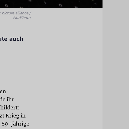
 picture alliance /
NurPhoto
ute auch
ren
de ihr
hildert:
zt Krieg in
e 89-jährige