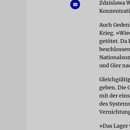
Zdzislawa W
Konzentrat
Auch Gedenk
Krieg. »Wie
getötet. Da 
beschlossen,
Nationalsoz
und Gier na
Gleichgülti
geben. Die 
mit der ein
des Systems
Vernichtung
»Das Lager 