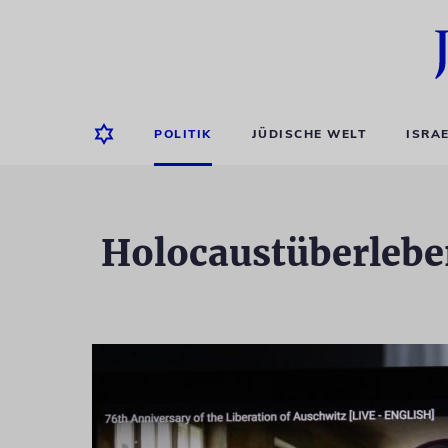
POLITIK
JÜDISCHE WELT
ISRA
Holocaustüberleben