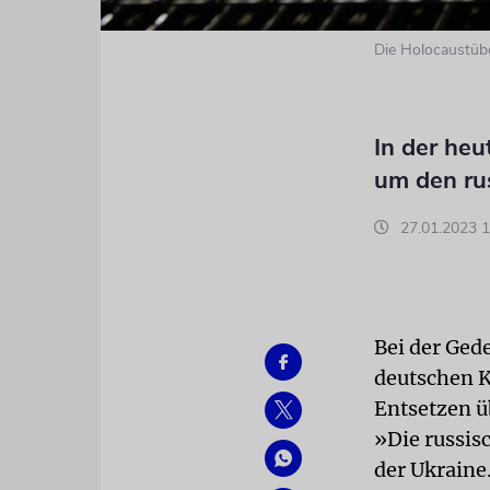
Die Holocaustüb
In der heu
um den ru
27.01.2023 1
Bei der Ged
deutschen K
Entsetzen ü
»Die russisc
der Ukraine