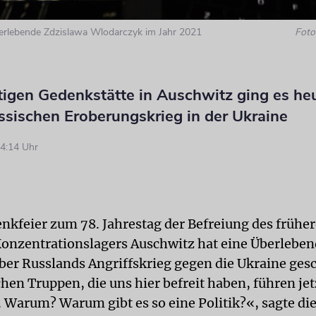
erlebende Zdzislawa Wlodarczyk im Jahr 2021
Foto:
tigen Gedenkstätte in Auschwitz ging es he
ssischen Eroberungskrieg in der Ukraine
4:14 Uhr
enkfeier zum 78. Jahrestag der Befreiung des frühe
onzentrationslagers Auschwitz hat eine Überleben
ber Russlands Angriffskrieg gegen die Ukraine gesc
hen Truppen, die uns hier befreit haben, führen jet
. Warum? Warum gibt es so eine Politik?«, sagte di