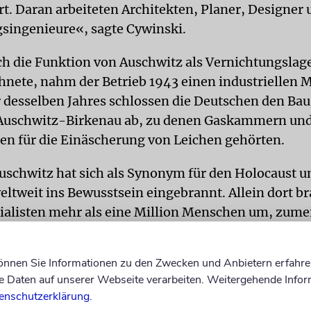
rt. Daran arbeiteten Architekten, Planer, Designer
singenieure«, sagte Cywinski.
h die Funktion von Auschwitz als Vernichtungslage
hnete, nahm der Betrieb 1943 einen industriellen 
 desselben Jahres schlossen die Deutschen den Bau
 Auschwitz-Birkenau ab, zu denen Gaskammern un
en für die Einäscherung von Leichen gehörten.
schwitz hat sich als Synonym für den Holocaust un
eltweit ins Bewusstsein eingebrannt. Allein dort br
ialisten mehr als eine Million Menschen um, zumei
 ermordeten sie während der Schoah etwa sechs M
können Sie Informationen zu den Zwecken und Anbietern erfahre
Daten auf unserer Webseite verarbeiten. Weitergehende Infor
enschutzerklärung
.