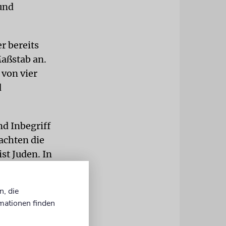
 und
r bereits
Maßstab an.
 von vier
d
d Inbegriff
achten die
st Juden. In
illionen
n, die
mationen finden