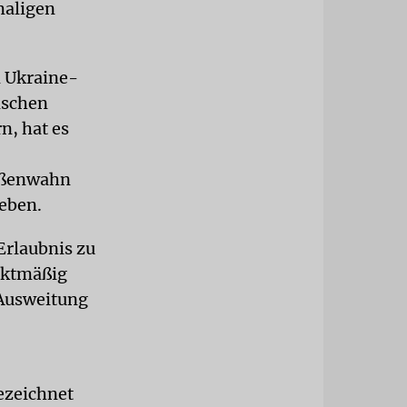
maligen
m Ukraine-
nschen
n, hat es
rößenwahn
ieben.
Erlaubnis zu
unktmäßig
 Ausweitung
ezeichnet