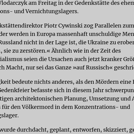
lodarczyk am Freitag in der Gedenkstätte des ehe
ions- und Vernichtungslagers.
stättendirektor Piotr Cywinski zog Parallelen zu
der werden in Europa massenhaft unschuldige Me
Russland nicht in der Lage ist, die Ukraine zu erober
 sie zu zerstören.« Ähnlich wie in der Zeit des
ialismus seien die Ursachen auch jetzt kranker G
ch Macht, nur sei das Ganze »auf Russisch« geschr
gkeit bedeute nichts anderes, als den Mördern eine 
Gedenkfeier befasste sich in diesem Jahr schwerp
stigen architektonischen Planung, Umsetzung und
 für den Völkermord in dem Konzentrations- und
slager.
wurde durchdacht, geplant, entworfen, skizziert, g