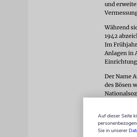
und erweite
Vermessung
Während sic
1942 abzeic
Im Frühjahr
Anlagen in
Einrichtung
Der Name Au
des Bösen w
Nationalsoz
ganz Europa
Juden.
dpa
Auf dieser Seite 
personenbezogene 
Sie in unserer
Dat