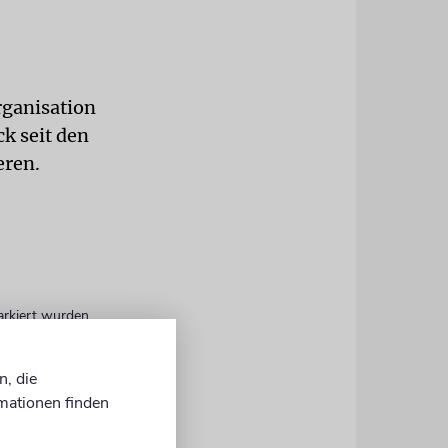
rganisation
k seit den
eren.
arkiert wurden
n, die
mationen finden
che Demos, einen