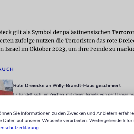
eieck gilt als Symbol der palästinensischen Terroro
rten zufolge nutzen die Terroristen das rote Dreiec
n Israel im Oktober 2023, um ihre Feinde zu marki
 AUCH
Rote Dreiecke an Willy-Brandt-Haus geschmiert
Es handelt sich um Zeichen, mit denen Israelis von der Hamas m
können Sie Informationen zu den Zwecken und Anbietern erfahre
»Es werden Feinde markiert«
Daten auf unserer Webseite verarbeiten. Weitergehende Infor
»Tagesspiegel«-Reporter-Sebastian Leber über propalästinensis
enschutzerklärung
.
Meinungsartikel und Morddrohungen