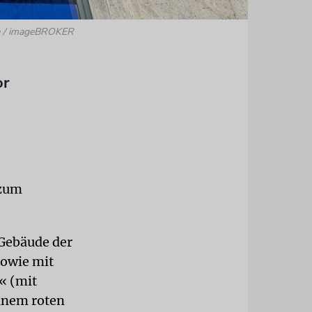
nce / imageBROKER
or
 zum
 Gebäude der
sowie mit
« (mit
inem roten