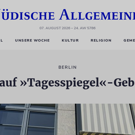
07. AUGUST 2026
– 24. AW 5786
EL
UNSERE WOCHE
KULTUR
RELIGION
GEME
BERLIN
auf »Tagesspiegel«-Geb