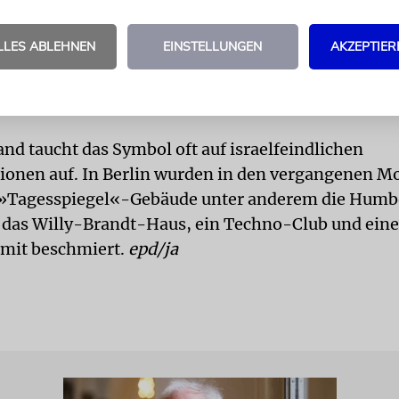
Ein Dreieck ist keine Wassermelone
LLES ABLEHNEN
EINSTELLUNGEN
AKZEPTIER
Wer das Symbol verwendet, dem geht es nicht um das Leben der
sondern um das Töten von Israelis
and taucht das Symbol oft auf israelfeindlichen
onen auf. In Berlin wurden in den vergangenen M
»Tagesspiegel«-Gebäude unter anderem die Humb
, das Willy-Brandt-Haus, ein Techno-Club und eine
mit beschmiert.
epd/ja