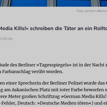
Foto: picture allia
dia Kills!« schreiben die Täter an ein Rollt
1:20 Uhr
äude des Berliner »Tagesspiegels« ist in der Nacht
n Farbanschlag verübt worden.
n einer Sprecherin der Berliner Polizei wurde das
g am Askanischen Platz mit roter Farbe beworfen 
re Meter großen Schriftzug »German Media Kills!
Fehler, Deutsch: »Deutsche Medien töten«) und e