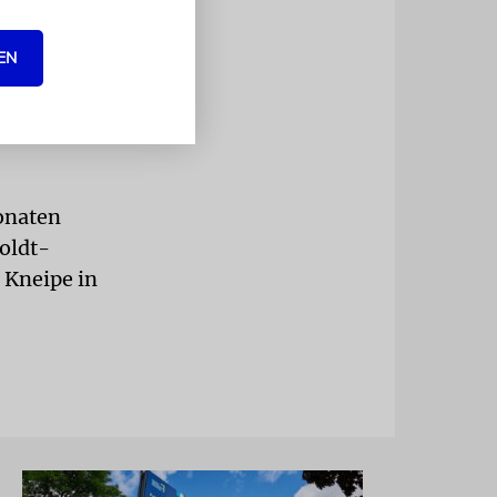
EN
 Palästinenser,
onaten
oldt-
 Kneipe in