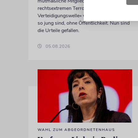
mutmaßliche Mitglieder der
rechtsextremen Terrorgruppe »Letzte
Verteidigungswelle« vor Gericht. Weil sie
so jung sind, ohne Öffentlichkeit. Nun sind
die Urteile gefallen.
05.08.2026
WAHL ZUM ABGEORDNETENHAUS