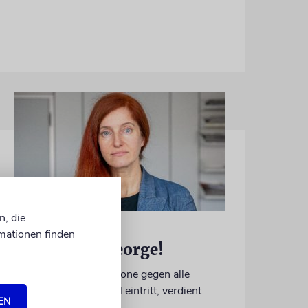
n, die
MEINUNG
mationen finden
Danke, Boy George!
Wie die 80er-Jahre-Ikone gegen alle
Widerstände für Israel eintritt, verdient
EN
unseren Dank