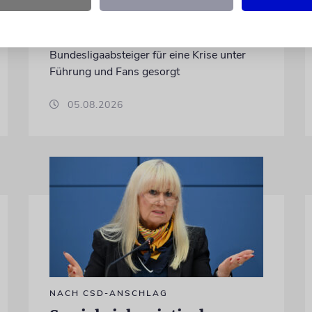
Der Australier war wegen anti-israelischer
Gesten heftig kritisiert worden und hatte
vergangene Saison bei dem
Bundesligaabsteiger für eine Krise unter
Führung und Fans gesorgt
05.08.2026
NACH CSD-ANSCHLAG