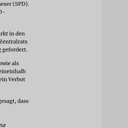
eser (SPD).
D-
rkt in den
Zentralrats
 gefordert.
owie als
eineinhalb
ein Verbot
esagt, dass
na