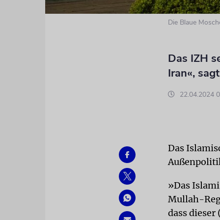
Die Blaue Mosche
Das IZH s
Iran«, sag
22.04.2024 0
Das Islamis
Außenpoliti
»Das Islami
Mullah-Regi
dass dieser 