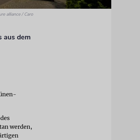
ure alliance / Caro
es aus dem
rünen-
 des
etan werden,
ärtigen