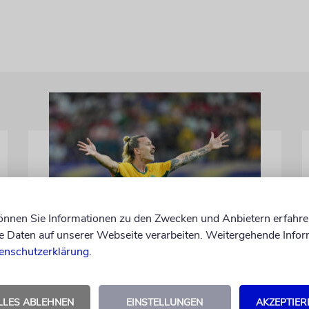
können Sie Informationen zu den Zwecken und Anbietern erfahre
NACH ANTISEMITISMUS-VORWÜRFEN
Daten auf unserer Webseite verarbeiten. Weitergehende Infor
Umstrittener FC St. Pauli-
enschutzerklärung
.
Kapitän Jackson Irvine
wechselt nach Japan
LLES ABLEHNEN
EINSTELLUNGEN
AKZEPTIER