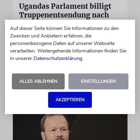
Ugandas Parlament billigt
Truppenentsendung nach
Gaza
Auf dieser Seite können Sie Informationen zu den
Auf US-Anfrage soll sich ein Kontingent der
Zwecken und Anbietern erfahren, die
ugandischen Armee der geplanten
personenbezogene Daten auf unserer Webseite
internationalen Stabilisierungstruppe
verarbeiten. Weitergehende Informationen finden Sie
anschließen. In Afrika zählt das Land zu den
in unserer
Datenschutzerklärung
.
größten Truppenstellern für
Friedensmissionen
ALLES ABLEHNEN
EINSTELLUNGEN
07.08.2026
AKZEPTIEREN