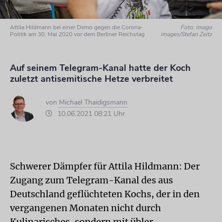
Attila Hildmann bei einer Demo gegen die Corona-
Foto: imago
Politik am 30. Mai 2020 vor dem Berliner Reichstag
images/Stefan Zeitz
Auf seinem Telegram-Kanal hatte der Koch
zuletzt antisemitische Hetze verbreitet
von
Michael Thaidigsmann
10.06.2021 08:21 Uhr
Schwerer Dämpfer für Attila Hildmann: Der
Zugang zum Telegram-Kanal des aus
Deutschland geflüchteten Kochs, der in den
vergangenen Monaten nicht durch
Kulinarisches, sondern mit übler