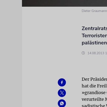
Dieter Graumann
Zentralrat
Terroriste
palästinen
14.08.2013 1
Der Präside
hat die Frei
»grandiose 
verurteilte
sadistische