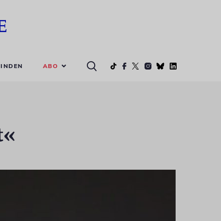
ABO
INDEN
t«