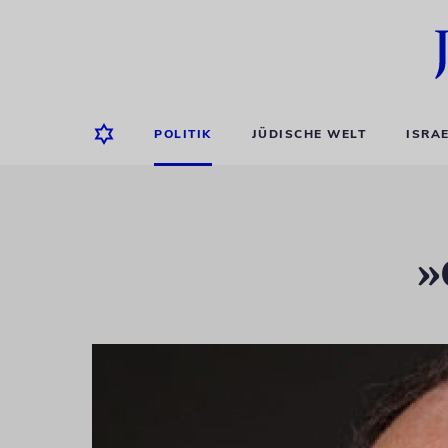
POLITIK
JÜDISCHE WELT
ISRA
»