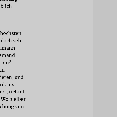
äblich
 höchsten
 doch sehr
raumann
 jemand
sten?
in
tieren, und
rdelos
rt, richtet
. Wo bleiben
ichung von