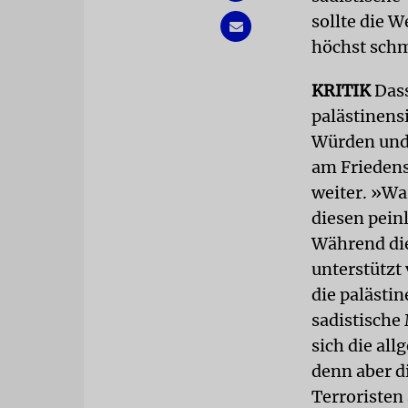
sollte die W
höchst schm
KRITIK
Das
palästinens
Würden und 
am Friedens
weiter. »Wa
diesen pein
Während die
unterstützt
die palästi
sadistische 
sich die all
denn aber d
Terroristen 