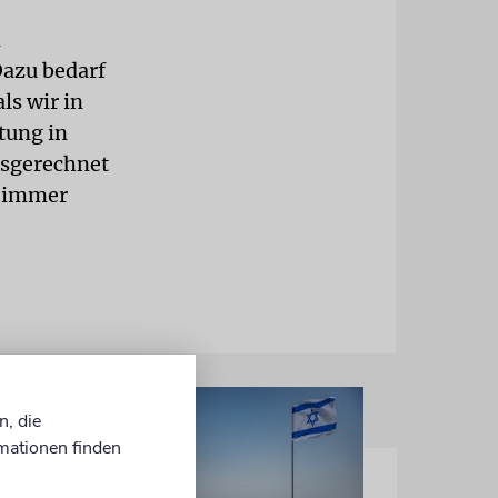
n
azu bedarf
ls wir in
tung in
usgerechnet
r immer
n, die
mationen finden