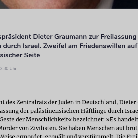
spräsident Dieter Graumann zur Freilassung
n durch Israel. Zweifel am Friedenswillen auf
sischer Seite
2:30 Uhr
nt des Zentralrats der Juden in Deutschland, Diete
lassung der palästinensischen Häftlinge durch Israe
Geste der Menschlichkeit« bezeichnet: »Es handelt
 Mörder von Zivilisten. Sie haben Menschen auf brut
 Weise ermordet, gequält und verstümmelt. Die Fre