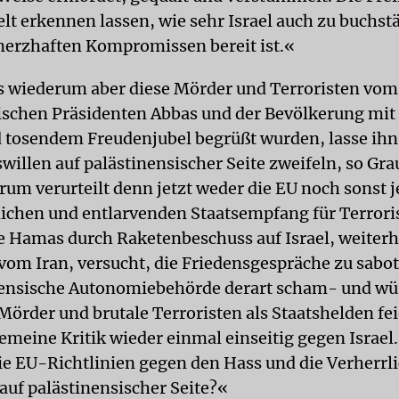
elt erkennen lassen, wie sehr Israel auch zu buchst
erzhaften Kompromissen bereit ist.«
s wiederum aber diese Mörder und Terroristen vom
ischen Präsidenten Abbas und der Bevölkerung mit
tosendem Freudenjubel begrüßt wurden, lasse ihn
willen auf palästinensischer Seite zweifeln, so G
rum verurteilt denn jetzt weder die EU noch sonst
lichen und entlarvenden Staatsempfang für Terrori
 Hamas durch Raketenbeschuss auf Israel, weiterh
 vom Iran, versucht, die Friedensgespräche zu sabo
nensische Autonomiebehörde derart scham- und wü
Mörder und brutale Terroristen als Staatshelden feie
gemeine Kritik wieder einmal einseitig gegen Israel
ie EU-Richtlinien gegen den Hass und die Verherrl
auf palästinensischer Seite?«