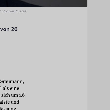
Foto: DasPortrait
 von 26
r Graumann,
l als eine
 sich um 26
alste und
ilassung