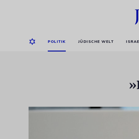
POLITIK
JÜDISCHE WELT
ISRA
»