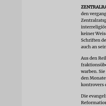
ZENTRALR
den vergang
Zentralratsp
interreligi
keiner Weis
Schriften d
auch an sei
Aus den Rei
fraktionsübe
warben. Sie
den Monate
kontrovers 
Die evangel
Reformation