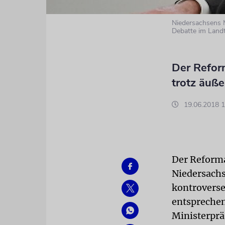
Niedersachsens 
Debatte im Land
Der Refor
trotz äuße
19.06.2018 1
Der Reforma
Niedersachs
kontroverse
entsprechen
Ministerprä