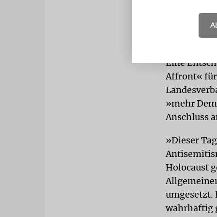
Äußerungen 
Jüdischen G
A
der Reforma
Eine Entsch
Affront« für
Landesverba
»mehr Demut
Anschluss a
»Dieser Tag
Antisemitis
Holocaust g
Allgemeinen
umgesetzt. 
wahrhaftig 