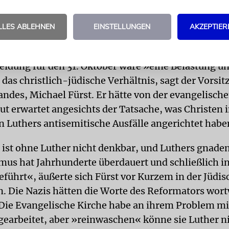
des Reformators Martin Luther. Der Landesverban
emeinden in Niedersachsen hat Proteste angekündig
LLES ABLEHNEN
EINSTELLUNGEN
AKZEPTIER
tionstag zum neuen Feiertag in dem Bundesland w
eidung für den 31. Oktober wäre »eine Belastung un
 das christlich-jüdische Verhältnis, sagt der Vorsi
ndes, Michael Fürst. Er hätte von der evangelisch
 erwartet angesichts der Tatsache, was Christen 
n Luthers antisemitische Ausfälle angerichtet habe
 ist ohne Luther nicht denkbar, und Luthers gnade
mus hat Jahrhunderte überdauert und schließlich i
eführt«, äußerte sich Fürst vor Kurzem in der Jüdi
. Die Nazis hätten die Worte des Reformators wort
Die Evangelische Kirche habe an ihrem Problem mi
gearbeitet, aber »reinwaschen« könne sie Luther ni