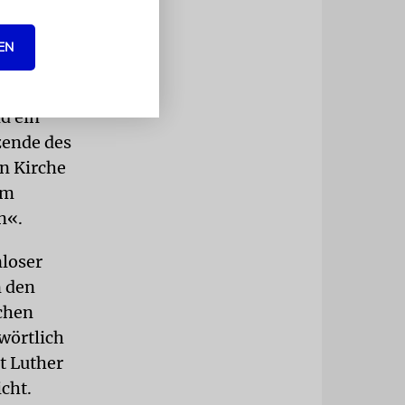
d der
t, sollte
EN
erden.
d ein
tzende des
en Kirche
im
n«.
nloser
n den
schen
wörtlich
t Luther
cht.