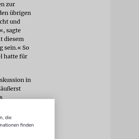
en zur
den übrigen
cht und
«, sagte
it diesem
g sein.« So
 hatte für
iskussion in
 äußerst
s
, aber auch
d
n, die
mationen finden
iche