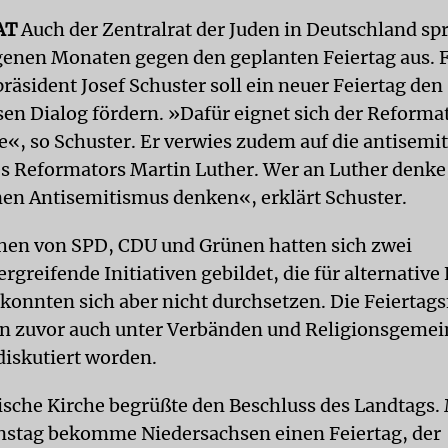
AT
Auch der Zentralrat der Juden in Deutschland spr
enen Monaten gegen den geplanten Feiertag aus. 
räsident Josef Schuster soll ein neuer Feiertag den
ösen Dialog fördern. »Dafür eignet sich der Reforma
e«, so Schuster. Er verwies zudem auf die antisemi
es Reformators Martin Luther. Wer an Luther denk
nen Antisemitismus denken«, erklärt Schuster.
hen von SPD, CDU und Grünen hatten sich zwei
rgreifende Initiativen gebildet, die für alternative
 konnten sich aber nicht durchsetzen. Die Feiertags
n zuvor auch unter Verbänden und Religionsgemei
diskutiert worden.
ische Kirche begrüßte den Beschluss des Landtags.
stag bekomme Niedersachsen einen Feiertag, der