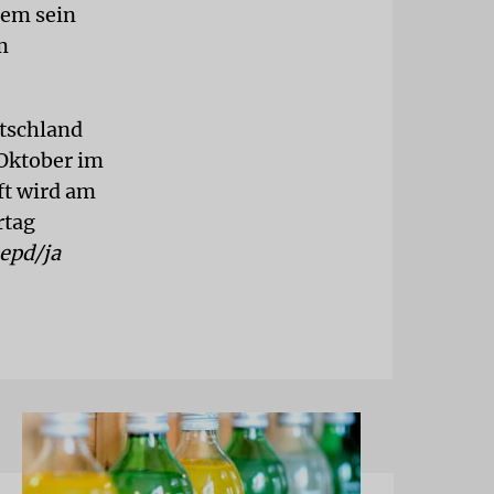
uem sein
m
utschland
 Oktober im
ft wird am
rtag
epd/ja