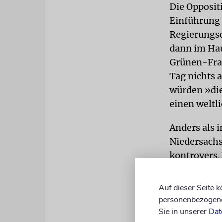
Die Opposit
Einführung 
Regierungs
dann im Hau
Grünen-Frak
Tag nichts 
würden »die
einen weltli
Anders als 
Niedersachs
kontrovers.
Ministerprä
die katholi
Auf dieser Seite 
Wirtschafts
personenbezogene 
Sie in unserer
Dat
AFFRONT
D