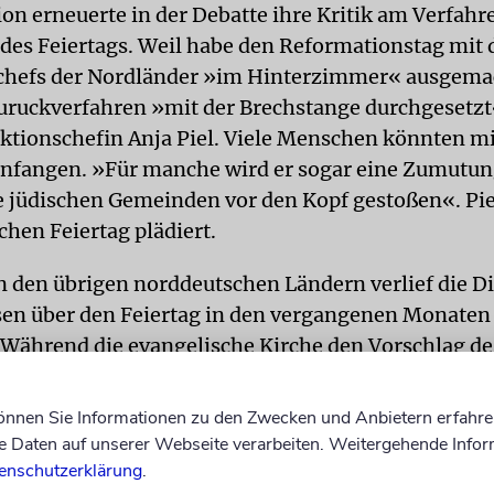
ion erneuerte in der Debatte ihre Kritik am Verfahr
des Feiertags. Weil habe den Reformationstag mit 
chefs der Nordländer »im Hinterzimmer« ausgema
ruckverfahren »mit der Brechstange durchgesetzt
tionschefin Anja Piel. Viele Menschen könnten m
anfangen. »Für manche wird er sogar eine Zumutun
 jüdischen Gemeinden vor den Kopf gestoßen«. Piel
chen Feiertag plädiert.
in den übrigen norddeutschen Ländern verlief die D
en über den Feiertag in den vergangenen Monaten
 Während die evangelische Kirche den Vorschlag de
sidenten begrüßte, übten die jüdischen Gemeinden
sche Kirche, die religionskritischen Humanisten un
können Sie Informationen zu den Zwecken und Anbietern erfahre
verbände scharfe Kritik.
Daten auf unserer Webseite verarbeiten. Weitergehende Infor
enschutzerklärung
.
ie jüdischen Gemeinden verwiesen auf judenfeindl