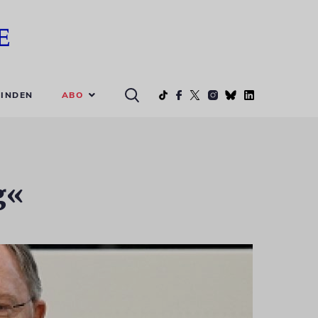
ABO
INDEN
g«