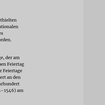
thielten
ationalen
es
orden.
ge, der am
uen Feiertag
r Feiertage
ert an den
hrhundert
83–1546) am