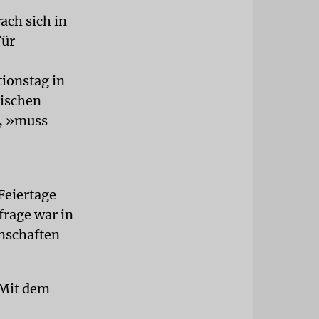
ach sich in
Für
tionstag in
tischen
e, »muss
 Feiertage
frage war in
nschaften
 Mit dem