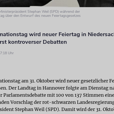
Ministerpräsident Stephan Weil (SPD) während der
tag über den Entwurf des neuen Feiertagsgesetzes
mationstag wird neuer Feiertag in Niedersa
rst kontroverser Debatten
7:18 Uhr
tionstag am 31. Oktober wird neuer gesetzlicher Fe
en. Der Landtag in Hannover folgte am Dienstag n
r Parlamentsdebatte mit 100 von 137 Stimmen ei
den Vorschlag der rot-schwarzen Landesregierun
sident Stephan Weil (SPD). Damit wird der 31. Okto