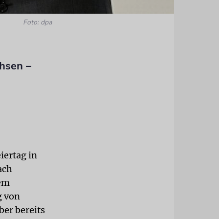
Foto: dpa
chsen –
iertag in
ach
nem
g von
ber bereits