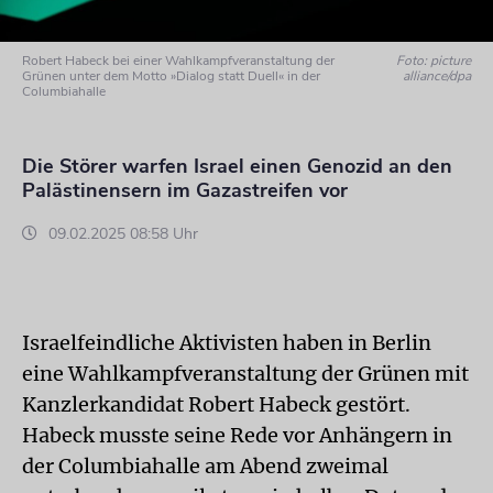
Robert Habeck bei einer Wahlkampfveranstaltung der
Foto: picture
Grünen unter dem Motto »Dialog statt Duell« in der
alliance/dpa
Columbiahalle
Die Störer warfen Israel einen Genozid an den
Palästinensern im Gazastreifen vor
09.02.2025 08:58 Uhr
Israelfeindliche Aktivisten haben in Berlin
eine Wahlkampfveranstaltung der Grünen mit
Kanzlerkandidat Robert Habeck gestört.
Habeck musste seine Rede vor Anhängern in
der Columbiahalle am Abend zweimal