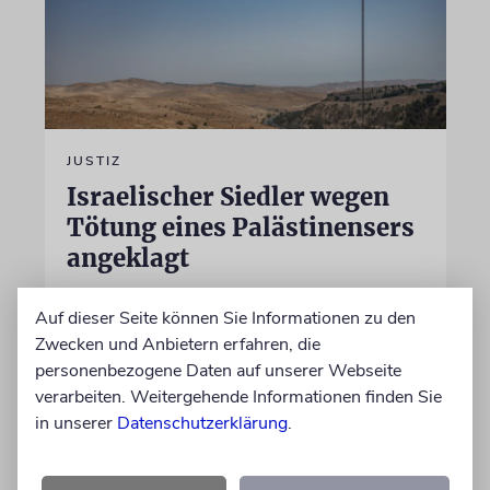
JUSTIZ
Israelischer Siedler wegen
Tötung eines Palästinensers
angeklagt
Der getötete Aktivist setzte sich gegen
Auf dieser Seite können Sie Informationen zu den
Siedlergewalt ein und war an dem Oscar-
Zwecken und Anbietern erfahren, die
prämierten Film »No Other Land« beteiligt.
personenbezogene Daten auf unserer Webseite
Jetzt steht der mutmaßliche Täter vor Gericht
verarbeiten. Weitergehende Informationen finden Sie
in unserer
Datenschutzerklärung
.
07.08.2026