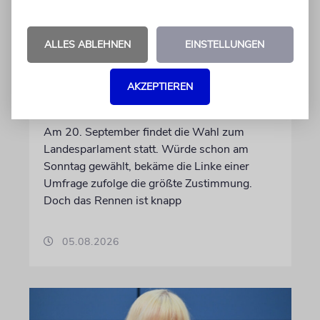
ALLES ABLEHNEN
EINSTELLUNGEN
WAHL ZUM ABGEORDNETENHAUS
Umfrage: Linke in Berlin auf
AKZEPTIEREN
Platz eins
Am 20. September findet die Wahl zum
Landesparlament statt. Würde schon am
Sonntag gewählt, bekäme die Linke einer
Umfrage zufolge die größte Zustimmung.
Doch das Rennen ist knapp
05.08.2026