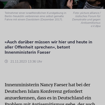
Teilnehmer einer israelfeindlichen Kundgebung in
Foto: picture alliance /
Berlin-Neukölln verbrennen eine selbst gemalte
Jüdisches Forum für
Fahne mit einem Davidstern (Dezember 2017).
Demokratie und gegen
Antisemitismus
e.V./dpa
»Auch darüber müssen wir hier und heute in
aller Offenheit sprechen«, betont
Innenministerin Faeser
21.11.2023 13:36 Uhr
Innenministerin Nancy Faeser hat bei der
Deutschen Islam Konferenz gefordert
anzuerkennen, dass es in Deutschland ein
Problem mit Antisemitismus gebe, der auch