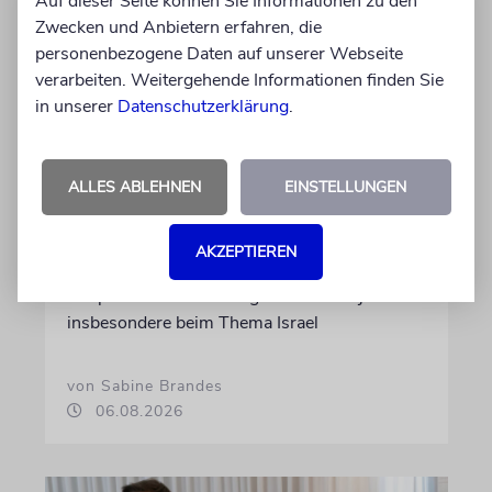
Auf dieser Seite können Sie Informationen zu den
Zwecken und Anbietern erfahren, die
personenbezogene Daten auf unserer Webseite
verarbeiten. Weitergehende Informationen finden Sie
in unserer
Datenschutzerklärung
.
ALLES ABLEHNEN
EINSTELLUNGEN
VORURTEILE
Können wir mal reden?
AKZEPTIEREN
Warum persönliche Begegnungen und
Gespräche heute wichtiger sind denn je –
insbesondere beim Thema Israel
von Sabine Brandes
06.08.2026