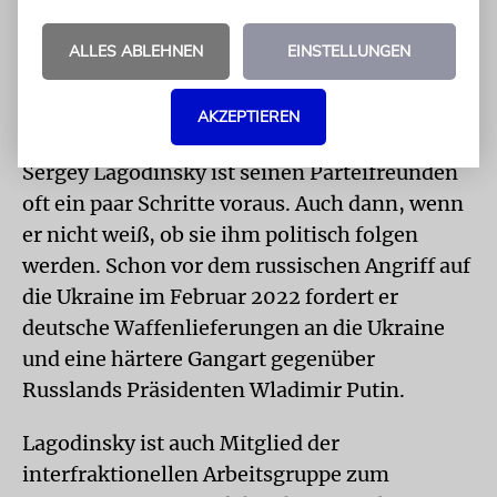
»Frankfurter Allgemeinen Zeitung« einen
ALLES ABLEHNEN
EINSTELLUNGEN
eigenen nuklearen Abwehrschirm für die EU –
was bei den Grünen, vorsichtig formuliert,
längst noch nicht Konsens ist.
AKZEPTIEREN
Sergey Lagodinsky ist seinen Parteifreunden
oft ein paar Schritte voraus. Auch dann, wenn
er nicht weiß, ob sie ihm politisch folgen
werden. Schon vor dem russischen Angriff auf
die Ukraine im Februar 2022 fordert er
deutsche Waffenlieferungen an die Ukraine
und eine härtere Gangart gegenüber
Russlands Präsidenten Wladimir Putin.
Lagodinsky ist auch Mitglied der
interfraktionellen Arbeitsgruppe zum