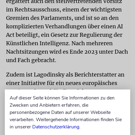
ergattert auch den stellvertretenden Vorsitz
im Rechtsausschuss, einem der wichtigsten
Gremien des Parlaments, und ist so an den
komplizierten Verhandlungen über einen AI
Act beteiligt, ein Gesetz zur Regulierung der
Künstlichen Intelligenz. Nach mehreren
Nachtsitzungen wird es Ende 2023 unter Dach
und Fach gebracht.
Zudem ist Lagodinsky als Berichterstatter an
einer Initiative für ein neues europäisches
Vereinsrecht und für die Stärkung
Auf dieser Seite können Sie Informationen zu den
zivilgesellschaftlicher Organisationen
Zwecken und Anbietern erfahren, die
beteiligt. Fast täglich meldet er sich zu den
personenbezogene Daten auf unserer Webseite
großen Fragen europäischer Außen- und
verarbeiten. Weitergehende Informationen finden Sie
Sicherheitspolitik zu Wort. So fordert er im
in unserer
Datenschutzerklärung
.
Dezember in einem Interview in der